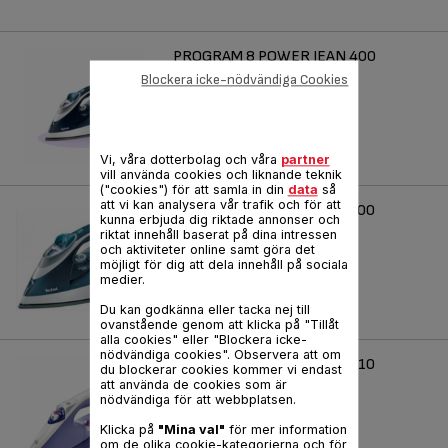
PROGRAM 8 POWER JEAN 400
Blockera icke-nödvändiga Cookies
Produktkod :
FV9340E0
Vi, våra dotterbolag och våra
partner
vill använda cookies och liknande teknik
("cookies") för att samla in din
data
så
att vi kan analysera vår trafik och för att
PROGRAM 8 POWER JEAN 500
kunna erbjuda dig riktade annonser och
riktat innehåll baserat på dina intressen
Produktkod :
FV9350E0
och aktiviteter online samt göra det
möjligt för dig att dela innehåll på sociala
medier.
Du kan godkänna eller tacka nej till
ovanstående genom att klicka på "Tillåt
alla cookies" eller "Blockera icke-
nödvändiga cookies". Observera att om
AQUASPEED ULTRACORD 210
du blockerar cookies kommer vi endast
att använda de cookies som är
Vattenbehållare: 300 ml.
nödvändiga för att webbplatsen.
Produktkod :
FV5210E0
Klicka på
"Mina val"
för mer information
om de olika cookie-kategorierna och för