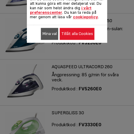
att kunna göra ett mer detaljerat val. Du
kan när som helst ändra dig
i vårt
preferenscenter
. Du kan ta reda på
mer genom att läsa vår
cookiepolicy
.
AQUASPEED ULTRACORD 250
Den nya Ultragliss® Diffusion-sulan:
exceptionellt glid.
Mina val
Tillåt alla Cookies
Produktkod :
FV5250E0
AQUASPEED ULTRACORD 260
Ångpressning: 85 g/min för svåra
veck.
Produktkod :
FV5260E0
SUPERGLISS 30
Produktkod :
FV3330E0