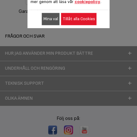
mer genom att läsa vår
cookiepolicy
.
Garantiinformation
Mina val
Tillåt alla Cookies
FRÅGOR OCH SVAR
HUR JAG ANVÄNDER MIN PRODUKT BÄTTRE
UNDERHÅLL OCH RENGÖRING
TEKNISK SUPPORT
OLIKA ÄMNEN
Följ oss på: