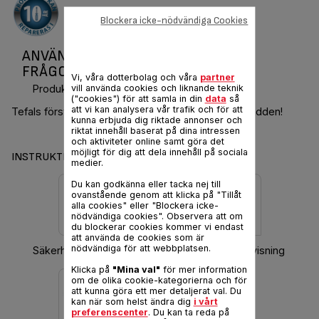
Blockera icke-nödvändiga Cookies
ANVÄNDARMANUAL OCH VANLIGA
FRÅGOR FREEMOVE
Vi, våra dotterbolag och våra
partner
Produktkod :
FV9910E0
vill använda cookies och liknande teknik
("cookies") för att samla in din
data
så
att vi kan analysera vår trafik och för att
Tefals första kraftfulla sladdlösa strykjärn. Slipp sladden!
kunna erbjuda dig riktade annonser och
riktat innehåll baserat på dina intressen
och aktiviteter online samt göra det
möjligt för dig att dela innehåll på sociala
INSTRUKTIONER & GARANTI
medier.
Du kan godkänna eller tacka nej till
ovanstående genom att klicka på "Tillåt
alla cookies" eller "Blockera icke-
nödvändiga cookies". Observera att om
du blockerar cookies kommer vi endast
att använda de cookies som är
nödvändiga för att webbplatsen.
Säkerhetsinstruktioner
Hämta bruksanvisning
Klicka på
"Mina val"
för mer information
om de olika cookie-kategorierna och för
att kunna göra ett mer detaljerat val. Du
kan när som helst ändra dig
i vårt
preferenscenter
. Du kan ta reda på