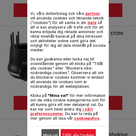
SE MER
Vi, våra dotterbolag och våra
partner
vill använda cookies och liknande teknik
Jämför
("cookies") för att samla in din
data
så
att vi kan analysera vår trafik och för att
kunna erbjuda dig riktade annonser och
FONDUE THERMORESPECT EF256
riktat innehåll baserat på dina intressen
och aktiviteter online samt göra det
Thermorespect: isolering av
möjligt för dig att dela innehåll på sociala
yttervägg.
medier.
Produktkod :
EF256812
Du kan godkänna eller tacka nej till
ovanstående genom att klicka på "Tillåt
alla cookies" eller "Blockera icke-
nödvändiga cookies". Observera att om
du blockerar cookies kommer vi endast
att använda de cookies som är
nödvändiga för att webbplatsen.
Klicka på
"Mina val"
för mer information
om de olika cookie-kategorierna och för
SE MER
att kunna göra ett mer detaljerat val. Du
kan när som helst ändra dig
i vårt
preferenscenter
. Du kan ta reda på
Jämför
mer genom att läsa vår
cookiepolicy
.
RACLETTE INOX & DESIGN
Raffinerad raclette med multifunktion
Mina val
Tillåt alla Cookies