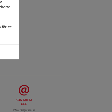
la
ckerar
för att
KONTAKTA
OSS
Våra rådgivare är