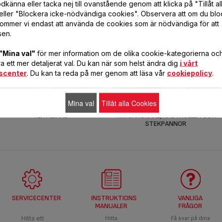
känna eller tacka nej till ovanstående genom att klicka på "Tillåt al
eller "Blockera icke-nödvändiga cookies". Observera att om du blo
ommer vi endast att använda de cookies som är nödvändiga för att
sen.
"Mina val"
för mer information om de olika cookie-kategorierna och 
 ett mer detaljerat val. Du kan när som helst ändra dig
i vårt
scenter
. Du kan ta reda på mer genom att läsa vår
cookiepolicy
.
Mina val
Tillåt alla Cookies
TEXTILVÅRD
TRYCKKOKARE, KASTRULLER OCH
STEKPANNOR
SERVICECENTER
INSTRUKTIONS
VANLIGA
MANUALER
FRÅGOR
Hitta ett
Hitta
Få svar på dina