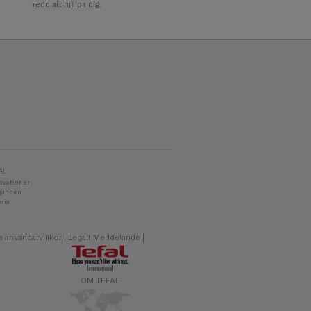
redo att hjälpa dig.
AL
ovationer
aganden
oria
 användarvillkor
Legalt Meddelande
OM TEFAL