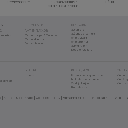
servicecenter
bruksanvisningen
frågor
till din Tefal-produkt
 &
TERMOSAR &
KLÄDVÅRD
Steamers
NG
VATTENFLASKOR
Stående steamers
förvaring
Termomuggar & Termosar
Ångstrykjärn
Termoskannor
Ångstationer
Vattenflaskor
Strykbrädor
Noppborttagare
CH
RECEPT
KUNDTJÄNST
OM TEF
Recept
Garanti och reparationer
Våra inn
Instruktionsmanualer
Våra åt
eservdelar
Vanliga frågor
Vår hist
Kontakta oss
b
Karriär
Uppfinnare
Cookies-policy
Allmänna Villkor För Försäljning
Allmänna