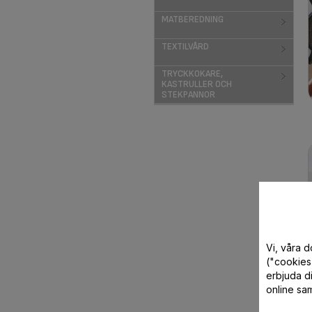
MATBEREDNING
TEXTILVÅRD
TRYCKKOKARE,
KASTRULLER OCH
STEKPANNOR
Vi, våra 
("cookies"
erbjuda di
online sam