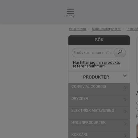
Meny
Välkommen
>
Konsumenttjänster
>
Instruk
SÖK
Hur hittar jag min produkts
referensnummer?
PRODUKTER
CONVIVIAL COOKING
DRYCKER
ELEKTRISK MATLAGNING
HYGIENPRODUKTER
KOKKÄRL