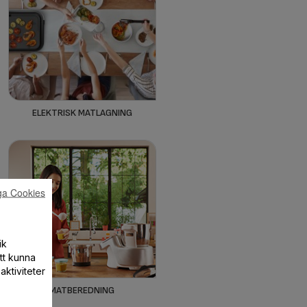
ELEKTRISK MATLAGNING
ga Cookies
ik
att kunna
aktiviteter
MATBEREDNING