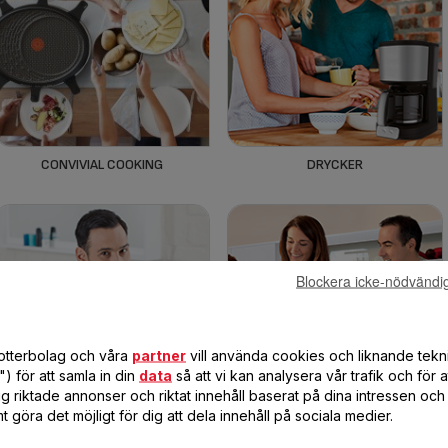
CONVIVIAL COOKING
DRYCKER
Blockera icke-nödvändi
dotterbolag och våra
partner
vill använda cookies och liknande tekn
) för att samla in din
data
så att vi kan analysera vår trafik och för 
g riktade annonser och riktat innehåll baserat på dina intressen och 
t göra det möjligt för dig att dela innehåll på sociala medier.
HYGIENPRODUKTER
KOKKÄRL