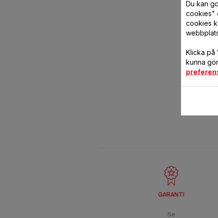
Du kan god
cookies" 
cookies k
webbplat
Klicka på
kunna göra
preferen
GARANTI
Se