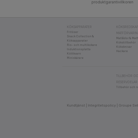
produktgarantivillkoren
KÖKSAPPARATER
KÖKSREDSKAP
Fritöser
MATFÖRVARI
Snack Collection &
Matlådor & Mat
Köksapparater
Kökstillbehör
Ris- och multikokare
Köksknivar
Induktionsplatta
Hackare
Köttkvarn
Miniskärare
TILLBEHÖR O
RESERVDELAR
Tillbehör och r
Kundtjänst
Integritetspolicy
Groupe Se