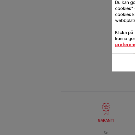
Du kan god
cookies" 
cookies k
webbplat
Klicka på
kunna göra
preferen
GARANTI
Se