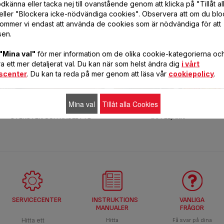
känna eller tacka nej till ovanstående genom att klicka på "Tillåt al
eller "Blockera icke-nödvändiga cookies". Observera att om du blo
ommer vi endast att använda de cookies som är nödvändiga för att
sen.
"Mina val"
för mer information om de olika cookie-kategorierna och 
 ett mer detaljerat val. Du kan när som helst ändra dig
i vårt
scenter
. Du kan ta reda på mer genom att läsa vår
cookiepolicy
.
Mina val
Tillåt alla Cookies
STEKSTEN OCH RACLETTE
VÅFFELJÄRN
SERVICECENTER
INSTRUKTIONS
VANLIGA
MANUALER
FRÅGOR
Hitta ett
Hitta
Få svar på dina