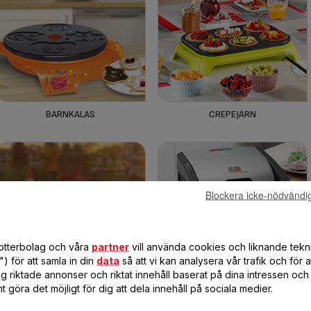
BARNKALAS
CREPEJÄRN
Blockera icke-nödvändi
dotterbolag och våra
partner
vill använda cookies och liknande tekn
) för att samla in din
data
så att vi kan analysera vår trafik och för 
g riktade annonser och riktat innehåll baserat på dina intressen och 
t göra det möjligt för dig att dela innehåll på sociala medier.
GRILLNING
SMÖRGÅSJÄRN