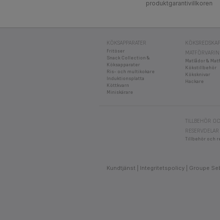
produktgarantivillkoren
KÖKSAPPARATER
KÖKSREDSKAP
Fritöser
MATFÖRVARI
Snack Collection &
Matlådor & Mat
Köksapparater
Kökstillbehör
Ris- och multikokare
Köksknivar
Induktionsplatta
Hackare
Köttkvarn
Miniskärare
TILLBEHÖR O
RESERVDELAR
Tillbehör och r
Kundtjänst
Integritetspolicy
Groupe Se