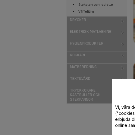
Steksten och raclette
Våffeljärn
DRYCKER
ELEKTRISK MATLAGNING
HYGIENPRODUKTER
KOKKÄRL
MATBEREDNING
TEXTILVÅRD
TRYCKKOKARE,
KASTRULLER OCH
STEKPANNOR
Vi, våra 
("cookies"
erbjuda di
online sam