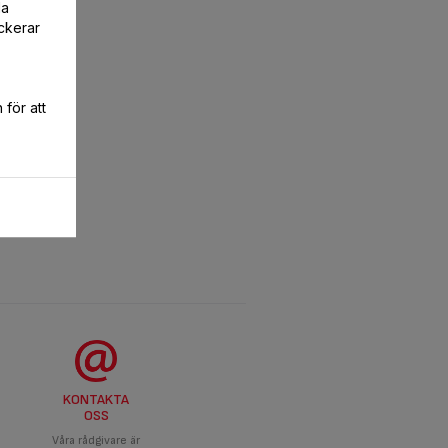
la
ckerar
för att
KONTAKTA
OSS
Våra rådgivare är