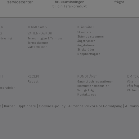
servicecenter
bruksanvisningen
frågor
till din Tefal-produkt
 &
TERMOSAR &
KLÄDVÅRD
Steamers
NG
VATTENFLASKOR
Stående steamers
förvaring
Termomuggar & Termosar
Ångstrykjärn
Termoskannor
Ångstationer
Vattenflaskor
Strykbrädor
Noppborttagare
CH
RECEPT
KUNDTJÄNST
OM TEF
Recept
Garanti och reparationer
Våra inn
Instruktionsmanualer
Våra åt
eservdelar
Vanliga frågor
Vår hist
Kontakta oss
b
Karriär
Uppfinnare
Cookies-policy
Allmänna Villkor För Försäljning
Allmänna