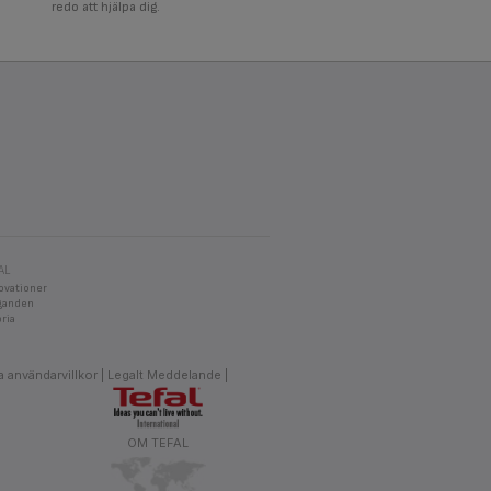
redo att hjälpa dig.
AL
ovationer
aganden
oria
 användarvillkor
Legalt Meddelande
OM TEFAL