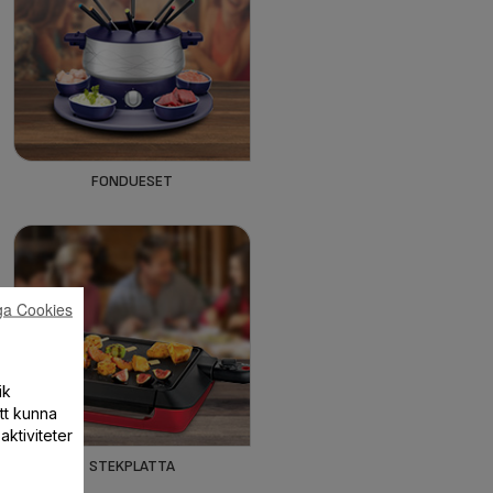
FONDUESET
ga Cookies
ik
att kunna
aktiviteter
STEKPLATTA