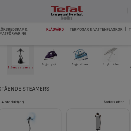
KÖKSREDSKAP &
KLÄDVÅRD
TERMOSAR & VATTENFLASKOR
T
MATFÖRVARING
Ångstationer
Strykbrädor
Ångstrykjärn
Stående steamers
STÅENDE STEAMERS
4 produkt(er)
Sortera efter