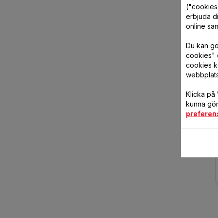
("cookies"
erbjuda di
online sam
Du kan god
cookies" 
cookies k
webbplat
Klicka på
kunna göra
preferen