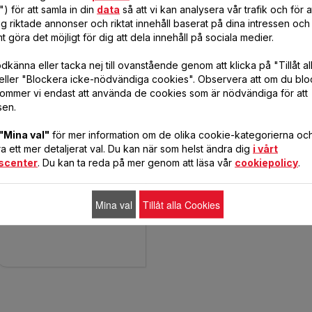
) för att samla in din
data
så att vi kan analysera vår trafik och för 
g riktade annonser och riktat innehåll baserat på dina intressen och 
t göra det möjligt för dig att dela innehåll på sociala medier.
känna eller tacka nej till ovanstående genom att klicka på "Tillåt al
IXEO POWER QT2020E0
eller "Blockera icke-nödvändiga cookies". Observera att om du blo
ommer vi endast att använda de cookies som är nödvändiga för att
sen.
"Mina val"
för mer information om de olika cookie-kategorierna och 
Smart och kraftfull:
Klädvårdsrevolutionen
 ett mer detaljerat val. Du kan när som helst ändra dig
i vårt
scenter
. Du kan ta reda på mer genom att läsa vår
cookiepolicy
.
Mina val
Tillåt alla Cookies
Jämför