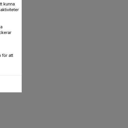
att kunna
aktiviteter
la
ckerar
för att