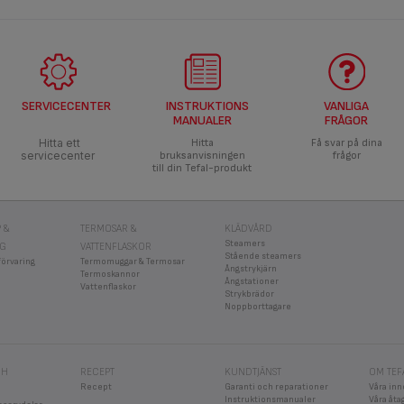
SERVICECENTER
INSTRUKTIONS
VANLIGA
MANUALER
FRÅGOR
Hitta ett
Hitta
Få svar på dina
servicecenter
bruksanvisningen
frågor
till din Tefal-produkt
 &
TERMOSAR &
KLÄDVÅRD
Steamers
NG
VATTENFLASKOR
Stående steamers
förvaring
Termomuggar & Termosar
Ångstrykjärn
Termoskannor
Ångstationer
Vattenflaskor
Strykbrädor
Noppborttagare
CH
RECEPT
KUNDTJÄNST
OM TEF
Recept
Garanti och reparationer
Våra inn
Instruktionsmanualer
Våra åt