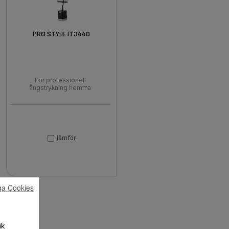
PRO STYLE IT3440
För professionell
ångstrykning hemma
Jämför
ga Cookies
ik