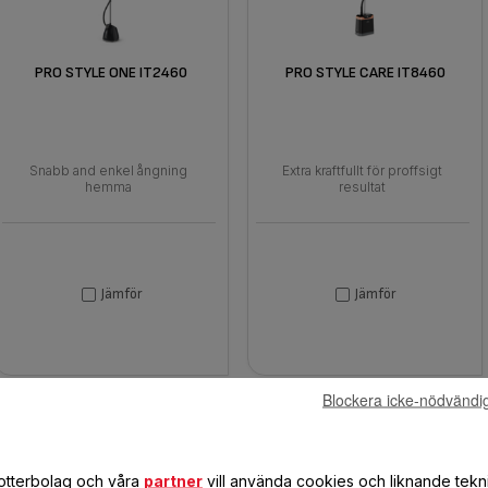
PRO STYLE ONE IT2460
PRO STYLE CARE IT8460
Snabb and enkel ångning
Extra kraftfullt för proffsigt
hemma
resultat
Jämför
Jämför
Blockera icke-nödvändi
dotterbolag och våra
partner
vill använda cookies och liknande tekn