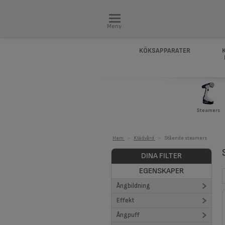
Meny
KÖKSAPPARATER
Steamers
Hem
>
Klädvård
>
Stående steamers
DINA FILTER
EGENSKAPER
Ångbildning
Effekt
30 g/min (1)
Ångpuff
35 g/min (1)
1800 (2)