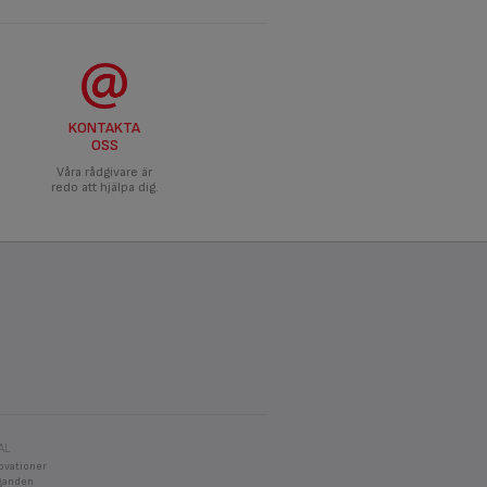
KONTAKTA
OSS
Våra rådgivare är
redo att hjälpa dig.
AL
ovationer
aganden