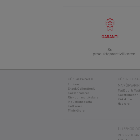
GARANTI
Se
produktgarantivillkoren
KÖKSAPPARATER
KÖKSREDSKAP
Fritöser
MATFÖRVARI
Snack Collection &
Matlådor & Mat
Köksapparater
Kökstillbehör
Ris- och multikokare
Köksknivar
Induktionsplatta
Hackare
Köttkvarn
Miniskärare
TILLBEHÖR O
RESERVDELAR