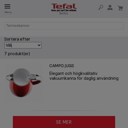
Meny
SERVDELAR
Termoskannor
RHET
Sortera efter
7 produkt(er)
CAMPO JUGS
Elegant och högkvalitativ
vakuumkanna för daglig användning
SE MER