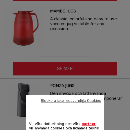
MAMBO JUGS
A classic, colorful and easy to use
vacuum jug suitable for any
occasion.
SE MER
PONZA JUGS
Den snygga och lättanvända
pumptermosen som alltid imponerar
Blockera icke-nödvändiga Cookies
Vi, våra dotterbolag och våra
partner
vill använda cookies och liknande teknik