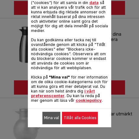
("cookies") för att samla in din
data
så
SE MER
att vi kan analysera vår trafik och för att
kunna erbjuda dig riktade annonser och
riktat innehåll baserat på dina intressen
och aktiviteter online samt göra det
SOFT GRIP
möjligt för dig att dela innehåll på sociala
medier.
En trendig kanna som håller dina
drycker varma eller kalla i flera
Du kan godkänna eller tacka nej till
timmar.
ovanstående genom att klicka på "Tillåt
alla cookies" eller "Blockera icke-
nödvändiga cookies". Observera att om
du blockerar cookies kommer vi endast
att använda de cookies som är
nödvändiga för att webbplatsen.
Klicka på
"Mina val"
för mer information
om de olika cookie-kategorierna och för
SE MER
att kunna göra ett mer detaljerat val. Du
kan när som helst ändra dig
i vårt
preferenscenter
. Du kan ta reda på
mer genom att läsa vår
cookiepolicy
.
SOLERA
En vakuumkanna som passar utmärkt
Mina val
Tillåt alla Cookies
för både kaffe och te!