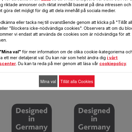
 användaren full
g riktade annonser och riktat innehåll baserat på dina intressen och 
h har en generös
t göra det möjligt för dig att dela innehåll på sociala medier.
om hemma med utsökta
känna eller tacka nej till ovanstående genom att klicka på "Tillåt al
mperatur varje gång.
eller "Blockera icke-nödvändiga cookies". Observera att om du blo
öring och
ommer vi endast att använda de cookies som är nödvändiga för att
 och generös volym på
sen.
är PONZA den perfekta
vering av varma och
"Mina val"
för mer information om de olika cookie-kategorierna och 
 ett mer detaljerat val. Du kan när som helst ändra dig
i vårt
scenter
. Du kan ta reda på mer genom att läsa vår
cookiepolicy
.
Mina val
Tillåt alla Cookies