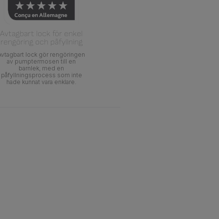
Avtagbart lock för enkel
rengöring och påfyllning
Avtagbart lock gör rengöringen
av pumptermosen till en
barnlek, med en
påfyllningsprocess som inte
hade kunnat vara enklare.