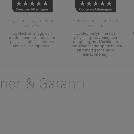
Snygg och iögonfallande
Bekväm och enkel att
design
använda
Upptäck en snygg och
Upplev bekymmerslös
modern pumptermos som
påfyllning, servering och
passar in i alla miljöer och
rengöring, med funktioner
aldrig slutar imponera.
som avtagbar droppbricka och
ett handtag för smidig
transportering.
oner & Garanti