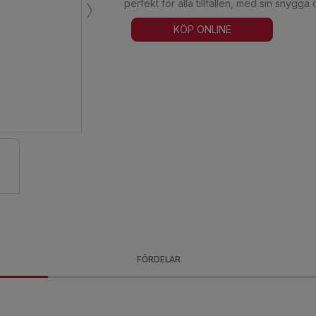
›
perfekt för alla tillfällen, med sin snygg
KÖP ONLINE
FÖRDELAR