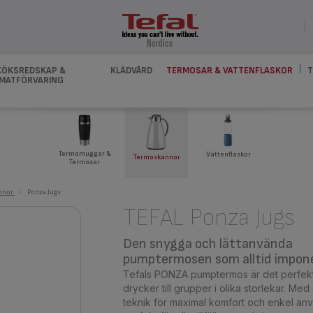
KÖKSREDSKAP &
KLÄDVÅRD
TERMOSAR & VATTENFLASKOR
T
MATFÖRVARING
Termomuggar &
Vattenflaskor
Termoskannor
Termosar
nnor
>
Ponza Jugs
TEFAL Ponza Jugs
Den snygga och lättanvända
pumptermosen som alltid impon
Tefals PONZA pumptermos är det perfekta
drycker till grupper i olika storlekar. M
teknik för maximal komfort och enkel a