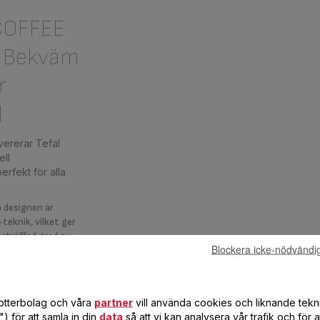
COFFEE
 Bekväm
r
l
ererar Tefal
ll
rfekt för alla
a designen är
eknik, vilket ger
rträffad grad av
Blockera icke-nödvändi
 ser till att
ratur i upp till tolv
ända upp till 24
dotterbolag och våra
partner
vill använda cookies och liknande tekn
) för att samla in din
data
så att vi kan analysera vår trafik och för 