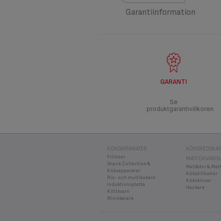
Garantiinformation
GARANTI
Se
produktgarantivillkoren
KÖKSAPPARATER
KÖKSREDSKAP
Fritöser
MATFÖRVARI
Snack Collection &
Matlådor & Mat
Köksapparater
Kökstillbehör
Ris- och multikokare
Köksknivar
Induktionsplatta
Hackare
Köttkvarn
Miniskärare