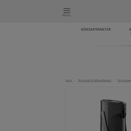
Meny
KÖKSAPPARATER
Hem
>
Termosar & Vattenflaskor
>
Termoska