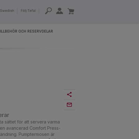
Swedish
Följ Tefal
ILLBEHÖR OCH RESERVDELAR
erar
 sättet för att servera varma
ed en avancerad Comfort Press-
nvändning. Pumptermosen är