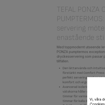
TEFAL PONZA 
PUMPTERMOS:
servering möte
enastående sti
Med toppmodernt utseende lev
PONZA pumptermos exceptione
dryckesservering som passar pe
tillfällen.
Den lättanvända och intuitiv
förstärkt med Comfort Press-t
perfekt servering med en oöve
komfort och ergonomi.
Avancerad isoleringsteknik som
vätskorna håller optimal tempe
timmar för varma drycker och 
Vi, våra 
timmar för kalla drycker.
("cookies"