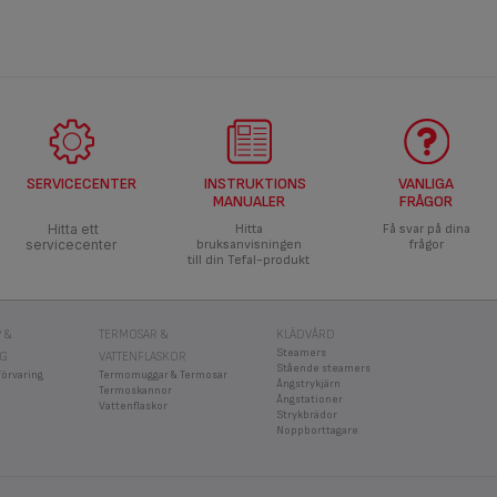
SERVICECENTER
INSTRUKTIONS
VANLIGA
MANUALER
FRÅGOR
Hitta ett
Hitta
Få svar på dina
servicecenter
bruksanvisningen
frågor
till din Tefal-produkt
 &
TERMOSAR &
KLÄDVÅRD
Steamers
NG
VATTENFLASKOR
Stående steamers
förvaring
Termomuggar & Termosar
Ångstrykjärn
Termoskannor
Ångstationer
Vattenflaskor
Strykbrädor
Noppborttagare