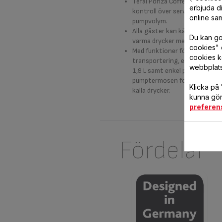
Tefal Ponza Coffee Airpot ger
erbjuda di
kontroll över serveringen, oc
online sam
pumpvolym.
Alla gäster kan känna sig s
Du kan god
varma drycker med perfekt te
cookies" 
Med funktioner för enkel reng
cookies k
transportering, en mångsidig
webbplat
1,9 L samt enkel påfyllning, 
pumptermosen för stilfull ser
Klicka på
kalla drycker.
kunna göra
preferen
Fördelar