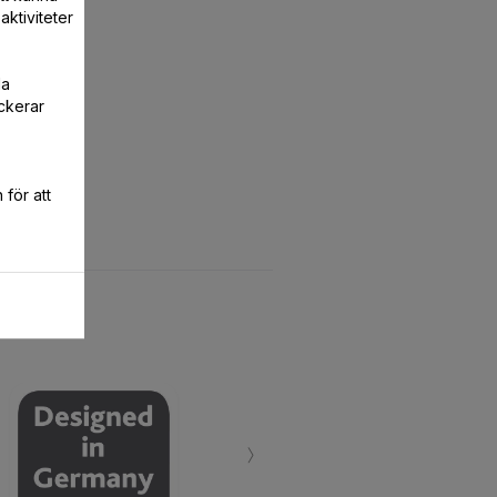
aktiviteter
la
ckerar
för att
›