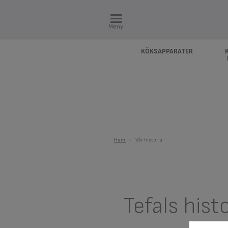
Meny
KÖKSAPPARATER
Hem
>
Vår historia
Tefals hist