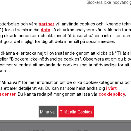
Blockera icke-nödvändi
0 år sedan. 1954, följde Marc Grégoire sin frus, Colette Grégoire, råd och a
nnor. Resultatet var enastående! Två år senare grundades Tefal för att pr
dotterbolag och våra
partner
vill använda cookies och liknande tekn
vationer som gör skillnad i ditt liv.
) för att samla in din
data
så att vi kan analysera vår trafik och för 
g riktade annonser och riktat innehåll baserat på dina intressen och 
t göra det möjligt för dig att dela innehåll på sociala medier.
känna eller tacka nej till ovanstående genom att klicka på "Tillåt al
eller "Blockera icke-nödvändiga cookies". Observera att om du blo
ommer vi endast att använda de cookies som är nödvändiga för att
sen.
"Mina val"
för mer information om de olika cookie-kategorierna och 
 ett mer detaljerat val. Du kan när som helst ändra dig
i vårt
SERVICECENTER
INSTRUKTIONS
VANLIGA
scenter
. Du kan ta reda på mer genom att läsa vår
cookiepolicy
.
MANUALER
FRÅGOR
Hitta ett
Hitta
Få svar på dina
servicecenter
bruksanvisningen
frågor
Mina val
Tillåt alla Cookies
till din Tefal-produkt