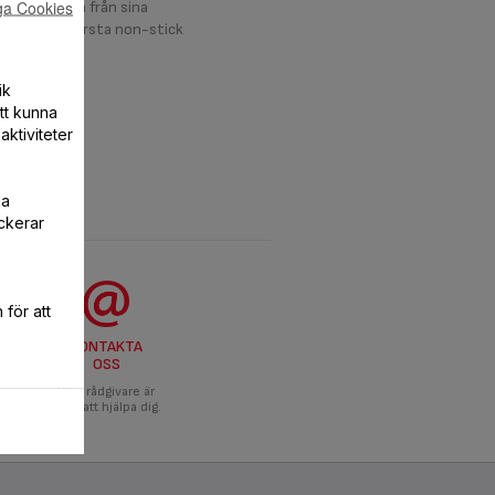
ga Cookies
nvände Teflon från sina
oducera de första non-stick
ik
att kunna
aktiviteter
la
ckerar
för att
KONTAKTA
OSS
Våra rådgivare är
redo att hjälpa dig.