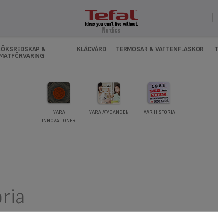
KÖKSREDSKAP &
KLÄDVÅRD
TERMOSAR & VATTENFLASKOR
T
MATFÖRVARING
VÅRA
VÅRA ÅTAGANDEN
VÅR HISTORIA
INNOVATIONER
oria