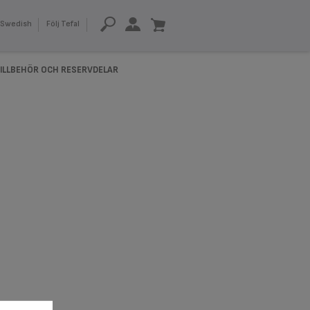
Swedish
Följ Tefal
ILLBEHÖR OCH RESERVDELAR