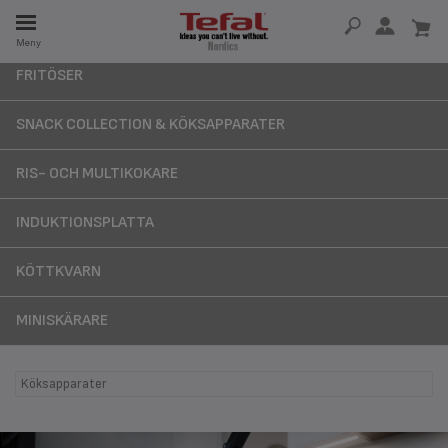
Meny
SERVDELAR
FRITÖSER
RHET
SNACK COLLECTION & KÖKSAPPARATER
RIS- OCH MULTIKOKARE
INDUKTIONSPLATTA
KÖTTKVARN
MINISKÄRARE
Köksapparater