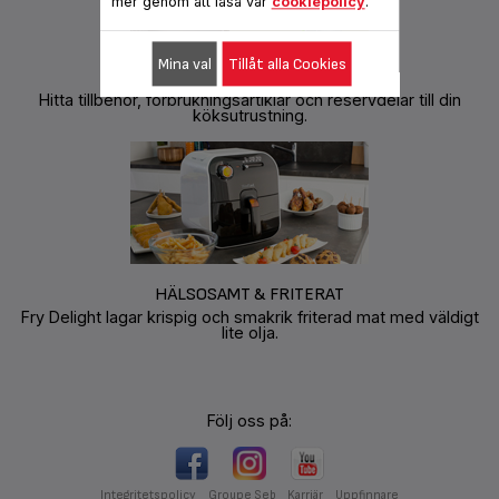
mer genom att läsa vår
cookiepolicy
.
Mina val
Tillåt alla Cookies
TILLBEHÖR OCH RESERVDELAR
Hitta tillbehör, förbrukningsartiklar och reservdelar till din
köksutrustning.
HÄLSOSAMT & FRITERAT
Fry Delight lagar krispig och smakrik friterad mat med väldigt
lite olja.
Följ oss på:
Integritetspolicy
Groupe Seb
Karriär
Uppfinnare