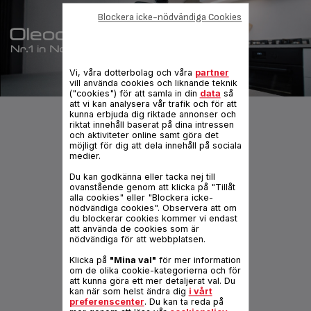
Blockera icke-nödvändiga Cookies
Vi, våra dotterbolag och våra
partner
vill använda cookies och liknande teknik
("cookies") för att samla in din
data
så
att vi kan analysera vår trafik och för att
kunna erbjuda dig riktade annonser och
riktat innehåll baserat på dina intressen
och aktiviteter online samt göra det
möjligt för dig att dela innehåll på sociala
medier.
Du kan godkänna eller tacka nej till
ovanstående genom att klicka på "Tillåt
alla cookies" eller "Blockera icke-
nödvändiga cookies". Observera att om
du blockerar cookies kommer vi endast
att använda de cookies som är
SNACK COLLECTION
nödvändiga för att webbplatsen.
Oändliga möjligheter
Klicka på
"Mina val"
för mer information
om de olika cookie-kategorierna och för
att kunna göra ett mer detaljerat val. Du
kan när som helst ändra dig
i vårt
preferenscenter
. Du kan ta reda på