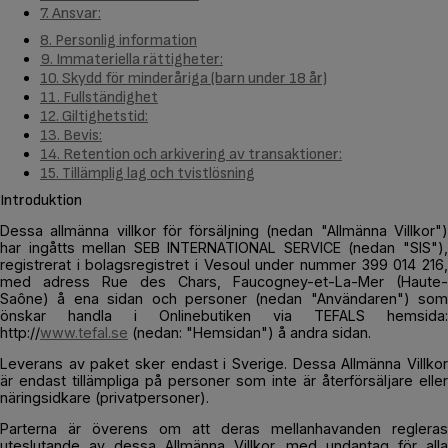
7. Ansvar:
8. Personlig information
9. Immateriella rättigheter:
10. Skydd för minderåriga (barn under 18 år)
11. Fullständighet
12. Giltighetstid:
13. Bevis:
14. Retention och arkivering av transaktioner:
15. Tillämplig lag och tvistlösning
Introduktion
Dessa allmänna villkor för försäljning (nedan "Allmänna Villkor")
har ingåtts mellan SEB INTERNATIONAL SERVICE (nedan "SIS"),
registrerat i bolagsregistret i Vesoul under nummer 399 014 216,
med adress Rue des Chars, Faucogney-et-La-Mer (Haute-
Saône) å ena sidan och personer (nedan "Användaren") som
önskar handla i Onlinebutiken via TEFALS hemsida:
http://
www.tefal.se
(nedan: "Hemsidan") å andra sidan.
Leverans av paket sker endast i Sverige. Dessa Allmänna Villkor
är endast tillämpliga på personer som inte är återförsäljare eller
näringsidkare (privatpersoner).
Parterna är överens om att deras mellanhavanden regleras
uteslutande av dessa Allmänna Villkor, med undantag för alla