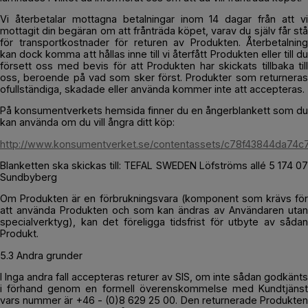
Vi återbetalar mottagna betalningar inom 14 dagar från att vi
mottagit din begäran om att frånträda köpet, varav du själv får stå
för transportkostnader för returen av Produkten. Återbetalning
kan dock komma att hållas inne till vi återfått Produkten eller till du
försett oss med bevis för att Produkten har skickats tillbaka till
oss, beroende på vad som sker först. Produkter som returneras
ofullständiga, skadade eller använda kommer inte att accepteras.
På konsumentverkets hemsida finner du en ångerblankett som du
kan använda om du vill ångra ditt köp:
http://www.konsumentverket.se/contentassets/c78f43844da74c
Blanketten ska skickas till: TEFAL SWEDEN Löfströms allé 5 174 07
Sundbyberg
Om Produkten är en förbrukningsvara (komponent som krävs för
att använda Produkten och som kan ändras av Användaren utan
specialverktyg), kan det föreligga tidsfrist för utbyte av sådan
Produkt.
5.3 Andra grunder
I Inga andra fall accepteras returer av SIS, om inte sådan godkänts
i förhand genom en formell överenskommelse med Kundtjänst
vars nummer är +46 - (0)8 629 25 00. Den returnerade Produkten