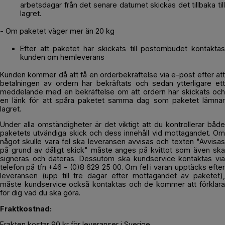
arbetsdagar från det senare datumet skickas det tillbaka till
lagret.
- Om paketet väger mer än 20 kg
Efter att paketet har skickats till postombudet kontaktas
kunden om hemleverans
Kunden kommer då att få en orderbekräftelse via e-post efter att
betalningen av ordern har bekräftats och sedan ytterligare ett
meddelande med en bekräftelse om att ordern har skickats och
en länk för att spåra paketet samma dag som paketet lämnar
lagret.
Under alla omständigheter är det viktigt att du kontrollerar både
paketets utvändiga skick och dess innehåll vid mottagandet. Om
något skulle vara fel ska leveransen avvisas och texten "Avvisas
på grund av dåligt skick" måste anges på kvittot som även ska
signeras och dateras. Dessutom ska kundservice kontaktas via
telefon på tfn +46 - (0)8 629 25 00. Om fel i varan upptäcks efter
leveransen (upp till tre dagar efter mottagandet av paketet),
måste kundservice också kontaktas och de kommer att förklara
för dig vad du ska göra.
Fraktkostnad:
Frakten kostar 90 kr för leveranser i Sverige.