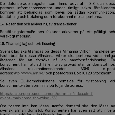
De datoriserade register som finns bevarat i SIS och dess
partners informationssystem under rimligt säkra förhållanden
kommer att behandlas som bevis på sådan kommunikation,
beställning och betalning som förekommit mellan parterna.
14. Retention och arkivering av transaktioner:
Beställningsformulär och fakturor arkiveras på ett pålitligt och
varaktigt medium.
15. Tillämplig lag och tvistlösning
Svensk lag ska tillämpas på dessa Allmänna Villkor. I händelse av
tvist rörande dessa Allmänna Villkor ska parterna vidta rimliga
åtgärder för att försöka nå en samförståndslösning. En
konsument har rätt att få en tvist prövad utanför domstol hos
Allmänna reklamationsnämnden (ARN); e-post
adress:
http://www.arn.se/
och postadress Box 101 23 Stockholm.
Se även EU-kommissionens hemsida för tvistlösning vid
konsumenttvister som finns på följande adress:
https://ec.europa.eu/consumers/odr/main/index.cfm?
event=main.home.show&lng=SV
Om tvisten inte kan lösas utanför domstol ska den lösas av
svensk allmän domstol. Konsumenten har även rätt att initiera
tvistlösningsförfarande i Fransk domstol.