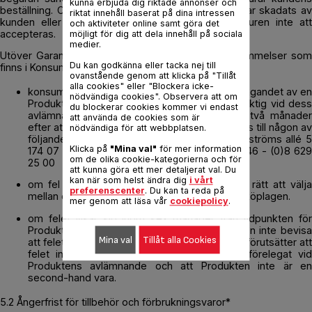
kunna erbjuda dig riktade annonser och
beställning. Om Produkten inte är fullständig eller har skadats av
riktat innehåll baserat på dina intressen
kunden eller har använts av kunden kommer returen inte att
och aktiviteter online samt göra det
accepteras.
möjligt för dig att dela innehåll på sociala
medier.
Utöver Garantivillkoren är SIS bunden av de bestämmelser som
Du kan godkänna eller tacka nej till
finns i Konsumentköplagen vilket innebär att:
ovanstående genom att klicka på "Tillåt
alla cookies" eller "Blockera icke-
konsumenten har rätt att inom tre år från mottagandet av en
nödvändiga cookies". Observera att om
Produkt reklamera Produkten om den var felaktig vid dess
du blockerar cookies kommer vi endast
avlämnande. Reklamation ska göras senast två månader
att använda de cookies som är
efter att felet upptäckts. Reklamation ska göras till någon av
nödvändiga för att webbplatsen.
följande kontaktuppgifter: TEFAL SWEDEN Löfströms allé 5
Klicka på
"Mina val"
för mer information
174 07 Sundbyberg
kundservice@tefal.com
+46 - (0)8 62
om de olika cookie-kategorierna och för
25 00
att kunna göra ett mer detaljerat val. Du
kan när som helst ändra dig
i vårt
om fel i produkt föreligger har konsumenten rätt att välja
preferenscenter
. Du kan ta reda på
mellan de påföljder som stadgas i Konsumentköplagen.
mer genom att läsa vår
cookiepolicy
.
om felet visar sig inom sex månader från tidpunkten för
Produktens avlämnande behöver konsumenten inte bevisa
Mina val
Tillåt alla Cookies
att felet förelåg redan vid avlämnandet. Detta förutsätter att
felet inte är sådant att det inte kunde ha förelegat vid
Produktens avlämnande och att Produkten inte är en
second-hand vara.
5.2 Ångerfrist för tillbehör och förbrukningsvaror*