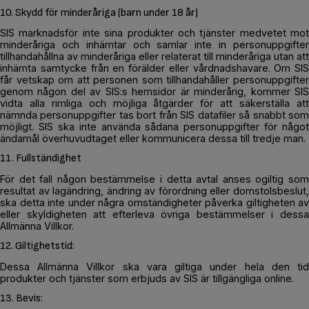
10. Skydd för minderåriga (barn under 18 år)
SIS marknadsför inte sina produkter och tjänster medvetet mot
minderåriga och inhämtar och samlar inte in personuppgifter
tillhandahållna av minderåriga eller relaterat till minderåriga utan att
inhämta samtycke från en förälder eller vårdnadshavare. Om SIS
får vetskap om att personen som tillhandahåller personuppgifter
genom någon del av SIS:s hemsidor är minderårig, kommer SIS
vidta alla rimliga och möjliga åtgärder för att säkerställa att
nämnda personuppgifter tas bort från SIS datafiler så snabbt som
möjligt. SIS ska inte använda sådana personuppgifter för något
ändamål överhuvudtaget eller kommunicera dessa till tredje man.
11. Fullständighet
För det fall någon bestämmelse i detta avtal anses ogiltig som
resultat av lagändring, ändring av förordning eller domstolsbeslut,
ska detta inte under några omständigheter påverka giltigheten av
eller skyldigheten att efterleva övriga bestämmelser i dessa
Allmänna Villkor.
12. Giltighetstid:
Dessa Allmänna Villkor ska vara giltiga under hela den tid
produkter och tjänster som erbjuds av SIS är tillgängliga online.
13. Bevis: