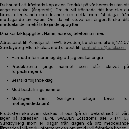
Du har rätt att frånträda köp av en Produkt på vår hemsida utan att
ange dina skäl (Ångerrätt). Om du vill frånträda ditt köp ska du
lämna eller sända meddelande om detta inom 14 dagar från
mottagande av varan. Om du vill utöva din ångerätt ska ditt
meddelande innehålla följande uppgifter:
Dina kontaktuppgifter: Namn, adress, telefonnummer.
Adresserat till: Kundtjänst TEFAL Sweden, Löfströms allé 5, 174 07
Sundbyberg. Eller skickas med e-post till:
contact-se@tefal.com
.
Härmed informerar jag dig att jag önskar ångra:
Produkt/erna (ange namnet som står skrivet på
förpackningen):
Beställd följande dag:
Med beställningsnummer:
Mottagen den: (vänligen bifoga bevis för
mottagandedatum).
Produkten ska även skickas till oss (på din bekostnad) till vårt
lager på adressen: TEFAL SWEDEN Löfströms allé 5 174 07
Sundbyberg inom 14 dagar från dagen då ditt meddelande
lämnades i vilket du informerat oss om att du vill frånträda köpet.