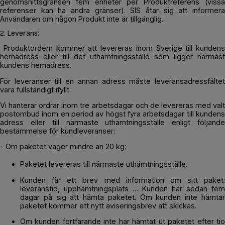
genomsnittsgränsen fem enheter per Produktreferens (vissa
referenser kan ha andra gränser). SIS åtar sig att informera
Användaren om någon Produkt inte är tillgänglig.
2. Leverans:
Produktordern kommer att levereras inom Sverige till kundens
hemadress eller till det uthämtningsställe som ligger närmast
kundens hemadress.
För leveranser till en annan adress måste leveransadressfältet
vara fullständigt ifyllt.
Vi hanterar ordrar inom tre arbetsdagar och de levereras med valt
postombud inom en period av högst fyra arbetsdagar till kundens
adress eller till närmaste uthämtningsställe enligt följande
bestämmelse för kundleveranser:
- Om paketet väger mindre än 20 kg:
Paketet levereras till närmaste uthämtningsställe.
Kunden får ett brev med information om sitt paket:
leveranstid, upphämtningsplats … Kunden har sedan fem
dagar på sig att hämta paketet. Om kunden inte hämtar
paketet kommer ett nytt aviseringsbrev att skickas.
Om kunden fortfarande inte har hämtat ut paketet efter tio