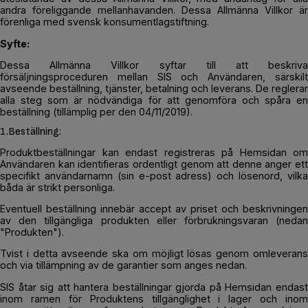
andra föreliggande mellanhavanden. Dessa Allmänna Villkor är
förenliga med svensk konsumentlagstiftning.
Syfte:
Dessa Allmänna Villkor syftar till att beskriva
försäljningsproceduren mellan SIS och Användaren, särskilt
avseende beställning, tjänster, betalning och leverans. De reglerar
alla steg som är nödvändiga för att genomföra och spåra en
beställning (tillämplig per den 04/11/2019).
1.Beställning:
Produktbeställningar kan endast registreras på Hemsidan om
Användaren kan identifieras ordentligt genom att denne anger ett
specifikt användarnamn (sin e-post adress) och lösenord, vilka
båda är strikt personliga.
Eventuell beställning innebär accept av priset och beskrivningen
av den tillgängliga produkten eller förbrukningsvaran (nedan
"Produkten").
Tvist i detta avseende ska om möjligt lösas genom omleverans
och via tillämpning av de garantier som anges nedan.
SIS åtar sig att hantera beställningar gjorda på Hemsidan endast
inom ramen för Produktens tillgänglighet i lager och inom