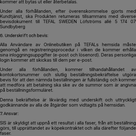
kommer att bytas ut eller återbetalas.
Under alla förhållanden, efter överenskommelse gjorts med
Kundtjänst, ska Produkten returneras tillsammans med diverse
bevisdokument till TEFAL SWEDEN Löfströms allé 5 174 07
Sundbyberg
6. Underskrift och bevis:
Alla Användare av Onlinebutiken på TEFALs hemsida måste
genomgå en registreringsprocedur i vilken de kommer erhålla
sina inloggningsuppgifter (e-post och lösenord). Deras personliga
login kommer att skickas till dem per e-post.
Under alla förhållanden, kommer tillhandahållandet av
kontokortsnummer och slutlig beställningsbekräftelse utgöra
bevis för att den nämnda beställningen är fullständig och kommer
att medföra att betalning ska ske av de summor som är angivna
på beställningsformuläret.
Denna bekräftelse är likvärdig med underskift och uttryckligt
godkännande av alla de åtgärder som vidtagits på hemsidan.
7. Ansvar:
SIS är skyldigt att uppnå ett resultat i alla faser, från att beställning
görs, till upprättandet av köpekontraktet och alla därefter följande
faser.