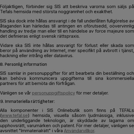
Följaktligen, förbinder sig SIS att beskriva varorna som säljs på
Tefals hemsida med största noggrannhet och exakthet.
SIS ska dock inte hållas ansvarigt i de fall underlåten fullgörelse av
åtaganden kan härledas till antingen en oförutsedd, oövervinnlig
handling av tredje man eller till en händelse av force majeure som
det definieras enligt svensk rättspraxis.
Vidare ska SIS inte hållas ansvarigt för förlust eller skada som
beror på användning av Internet, mer specifikt på avbrott i tjänst,
hackning eller intrång eller datavirus.
8. Personlig information
SIS samlar in personuppgifter för att bearbeta din beställning och
kan behöva kommunicera uppgifterna till sina kommersiella
partners för att bemöta din förfrågan.
Vänligen se vår
personuppgiftspolicy
för mer detaljer.
9. Immateriella rättigheter:
Alla komponenter i SIS Onlinebutik som finns på TEFALs
(
www.tefal.se
) hemsida, visuella såsom ljudmässiga, inklusive
den underliggande teknologin, är skyddade av lagarna om
upphovsrätt, varumärken och patent. För mer detaljer, vänligen se
avsnittet "Immaterialrätt" i våra
Användarvillkor
.