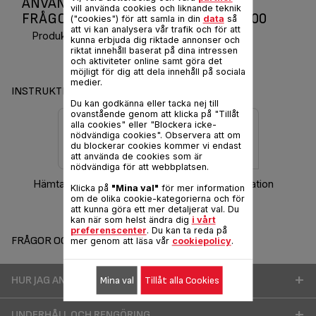
ANVÄNDARMANUAL OCH VANLIGA
vill använda cookies och liknande teknik
FRÅGOR PROGRAM 8 POWER JEAN 300
("cookies") för att samla in din
data
så
att vi kan analysera vår trafik och för att
Produktkod :
FV9330E0
kunna erbjuda dig riktade annonser och
riktat innehåll baserat på dina intressen
och aktiviteter online samt göra det
möjligt för dig att dela innehåll på sociala
medier.
INSTRUKTIONER & GARANTI
Du kan godkänna eller tacka nej till
ovanstående genom att klicka på "Tillåt
alla cookies" eller "Blockera icke-
nödvändiga cookies". Observera att om
du blockerar cookies kommer vi endast
att använda de cookies som är
nödvändiga för att webbplatsen.
Hämta bruksanvisning
Garantiinformation
Klicka på
"Mina val"
för mer information
om de olika cookie-kategorierna och för
att kunna göra ett mer detaljerat val. Du
kan när som helst ändra dig
i vårt
preferenscenter
. Du kan ta reda på
FRÅGOR OCH SVAR
mer genom att läsa vår
cookiepolicy
.
HUR JAG ANVÄNDER MIN PRODUKT BÄTTRE
Mina val
Tillåt alla Cookies
UNDERHÅLL OCH RENGÖRING