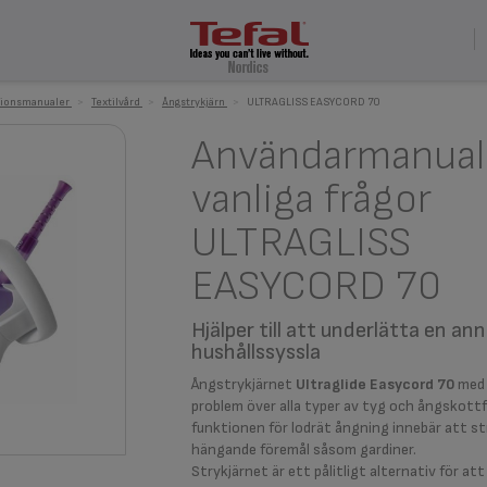
tionsmanualer
>
Textilvård
>
Ångstrykjärn
>
ULTRAGLISS EASYCORD 70
Användarmanual
vanliga frågor
ULTRAGLISS
EASYCORD 70
Hjälper till att underlätta en an
hushållssyssla
Ångstrykjärnet
Ultraglide Easycord 70
med 
problem över alla typer av tyg och ångskott
funktionen för lodrät ångning innebär att s
hängande föremål såsom gardiner.
Strykjärnet är ett pålitligt alternativ för a