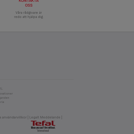
KONTAKTA
OSS
Våra rådgivare är
redo att hjälpa dig.
AL
ovationer
aganden
oria
 användarvillkor
Legalt Meddelande