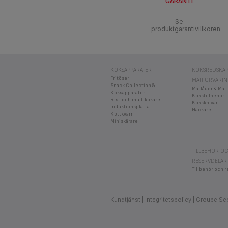
GARANTI
Se
produktgarantivillkoren
KÖKSAPPARATER
KÖKSREDSKAP
Fritöser
MATFÖRVARI
Snack Collection &
Matlådor & Mat
Köksapparater
Kökstillbehör
Ris- och multikokare
Köksknivar
Induktionsplatta
Hackare
Köttkvarn
Miniskärare
TILLBEHÖR O
RESERVDELAR
Tillbehör och r
Kundtjänst
Integritetspolicy
Groupe Se