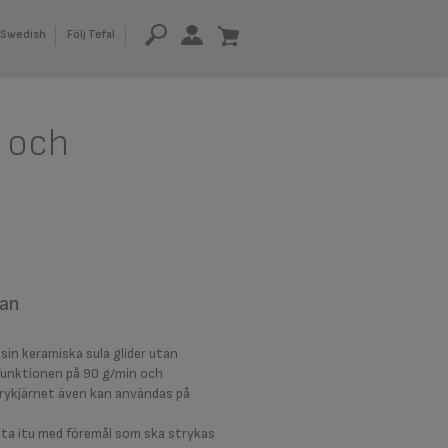
Swedish
Följ Tefal
 och
nan
sin keramiska sula glider utan
funktionen på 90 g/min och
trykjärnet även kan användas på
tt ta itu med föremål som ska strykas