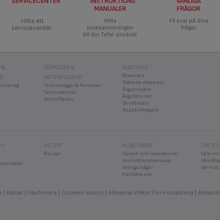
SERVICECENTER
INSTRUKTIONS
VANLIGA
MANUALER
FRÅGOR
Hitta ett
Hitta
Få svar på dina
servicecenter
bruksanvisningen
frågor
till din Tefal-produkt
 &
TERMOSAR &
KLÄDVÅRD
Steamers
NG
VATTENFLASKOR
Stående steamers
förvaring
Termomuggar & Termosar
Ångstrykjärn
Termoskannor
Ångstationer
Vattenflaskor
Strykbrädor
Noppborttagare
CH
RECEPT
KUNDTJÄNST
OM TEF
Recept
Garanti och reparationer
Våra inn
Instruktionsmanualer
Våra åt
eservdelar
Vanliga frågor
Vår hist
Kontakta oss
b
Karriär
Uppfinnare
Cookies-policy
Allmänna Villkor För Försäljning
Allmänna