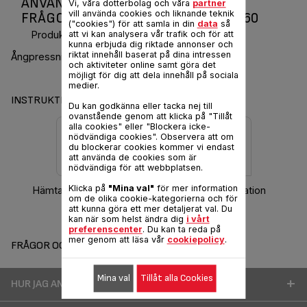
ANVÄNDARMANUAL OCH VANLIGA
Vi, våra dotterbolag och våra
partner
vill använda cookies och liknande teknik
FRÅGOR AQUASPEED ULTRACORD 260
("cookies") för att samla in din
data
så
Produktkod :
FV5260E0
att vi kan analysera vår trafik och för att
kunna erbjuda dig riktade annonser och
riktat innehåll baserat på dina intressen
Ångpressning: 85 g/min för svåra veck.
och aktiviteter online samt göra det
möjligt för dig att dela innehåll på sociala
medier.
INSTRUKTIONER & GARANTI
Du kan godkänna eller tacka nej till
ovanstående genom att klicka på "Tillåt
alla cookies" eller "Blockera icke-
nödvändiga cookies". Observera att om
du blockerar cookies kommer vi endast
att använda de cookies som är
nödvändiga för att webbplatsen.
Klicka på
"Mina val"
för mer information
Hämta bruksanvisning
Garantiinformation
om de olika cookie-kategorierna och för
att kunna göra ett mer detaljerat val. Du
kan när som helst ändra dig
i vårt
preferenscenter
. Du kan ta reda på
mer genom att läsa vår
cookiepolicy
.
FRÅGOR OCH SVAR
Mina val
Tillåt alla Cookies
HUR JAG ANVÄNDER MIN PRODUKT BÄTTRE