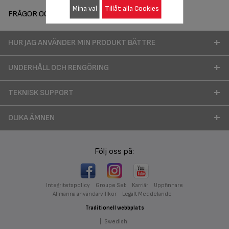
Mina val
Tillåt alla Cookies
FRÅGOR OCH SVAR
HUR JAG ANVÄNDER MIN PRODUKT BÄTTRE
UNDERHÅLL OCH RENGÖRING
TEKNISK SUPPORT
OLIKA ÄMNEN
Följ oss på:
Integritetspolicy
Groupe Seb
Karriär
Uppfinnare
Allmänna användarvillkor
Legalt Meddelande
Traditionell webbplats
|
Swedish