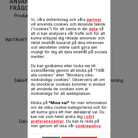
ANVÄNDARMANUAL OCH VANLIGA
FRÅGOR INICIO 15
Produktkod :
FV1215E0
Vi, våra dotterbolag och våra
partner
vill använda cookies och liknande teknik
("cookies") för att samla in din
data
så
att vi kan analysera vår trafik och för att
kunna erbjuda dig riktade annonser och
INSTRUKTIONER & GARANTI
riktat innehåll baserat på dina intressen
och aktiviteter online samt göra det
möjligt för dig att dela innehåll på sociala
medier.
Du kan godkänna eller tacka nej till
ovanstående genom att klicka på "Tillåt
alla cookies" eller "Blockera icke-
nödvändiga cookies". Observera att om
Säkerhetsinstruktioner
Hämta bruksanvisning
du blockerar cookies kommer vi endast
att använda de cookies som är
nödvändiga för att webbplatsen.
Klicka på
"Mina val"
för mer information
om de olika cookie-kategorierna och för
att kunna göra ett mer detaljerat val. Du
kan när som helst ändra dig
i vårt
Garantiinformation
preferenscenter
. Du kan ta reda på
mer genom att läsa vår
cookiepolicy
.