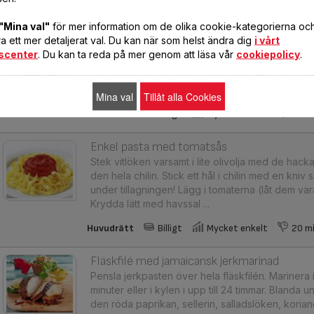
"Mina val"
för mer information om de olika cookie-kategorierna och 
Fetaostpasta
 ett mer detaljerat val. Du kan när som helst ändra dig
i vårt
Koka farfalle-pasta i saltat vatten tills den är al 
scenter
. Du kan ta reda på mer genom att läsa vår
cookiepolicy
.
tillsätt en matsked olivolja, rör om och ställ åt si
Dela körsbärstomaterna på hälften. Finhacka bas
körsbärstomaterna i en skå ...
Mina val
Tillåt alla Cookies
Huvudrätt
Billigt
Mycket enkelt
10 m
Enkel pasta med tomatsås
Stek vitlöken varsamt i lite olivolja med de hack
den hela chilin. Stick ett hål i chilin med en kniv
under tillagningen! Lägg i tomaterna (låt dem var
Krydda lätt med havssal ...
Huvudrätt
Billigt
Mycket enkelt
20 m
Fläskfilé med jamaicansk jerkmarinad
Pensla jerkpasten över hela fläskfilén. Marinera 
minuter eller i kylen i upp till 24 timmar. Bland
den röda paprikan, sellerin, salladslöken, koriand