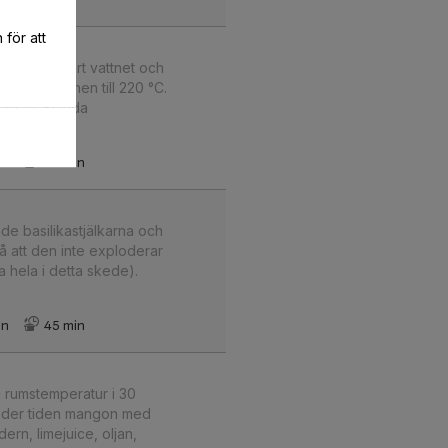
för att
dente. Sila bort vattnet och
dan. Värm ugnen till 220 °C.
ilikan. Blanda
in
30 min
ade basilikastjälkarna och
 så att den inte exploderar
a hela i detta skede).
in
45 min
i rumstemperatur i 30
a under tiden mangon med
ern, limejuice, oljan,