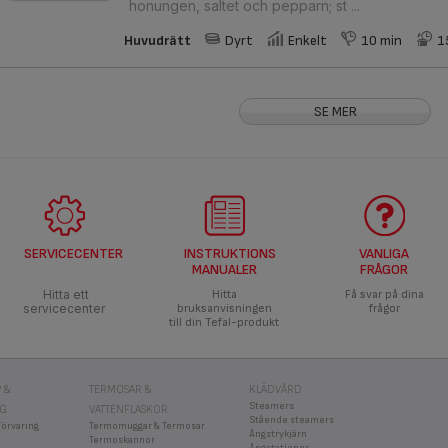
honungen, saltet och pepparn; st ...
Huvudrätt
Dyrt
Enkelt
10 min
1
SE MER
SERVICECENTER
INSTRUKTIONS
VANLIGA
MANUALER
FRÅGOR
Hitta ett
Hitta
Få svar på dina
servicecenter
bruksanvisningen
frågor
till din Tefal-produkt
 &
TERMOSAR &
KLÄDVÅRD
Steamers
NG
VATTENFLASKOR
Stående steamers
förvaring
Termomuggar & Termosar
Ångstrykjärn
Termoskannor