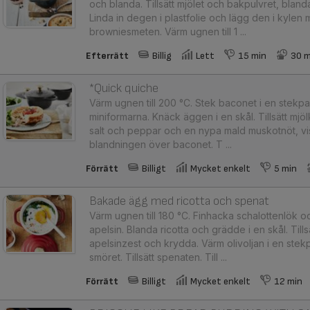
och blanda. Tillsätt mjölet och bakpulvret, bland
Linda in degen i plastfolie och lägg den i kylen
browniesmeten. Värm ugnen till 1 ...
Efterrätt
Billig
Lett
15 min
30 m
*Quick quiche
Värm ugnen till 200 °C. Stek baconet i en stekp
miniformarna. Knäck äggen i en skål. Tillsätt m
salt och peppar och en nypa mald muskotnöt, visp
blandningen över baconet. T ...
Förrätt
Billigt
Mycket enkelt
5 min
Bakade ägg med ricotta och spenat
Värm ugnen till 180 °C. Finhacka schalottenlök o
apelsin. Blanda ricotta och grädde i en skål. Till
apelsinzest och krydda. Värm olivoljan i en stekp
smöret. Tillsätt spenaten. Till ...
Förrätt
Billigt
Mycket enkelt
12 min