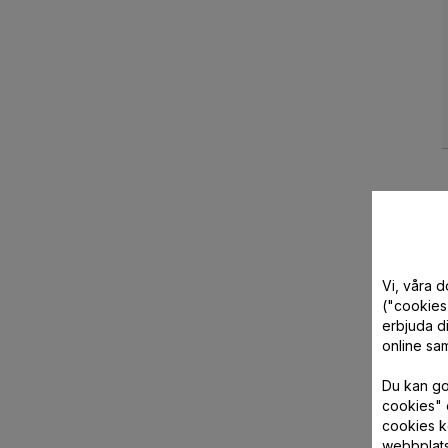
Vi, våra 
("cookies"
erbjuda di
online sam
Du kan god
cookies" 
cookies k
webbplat