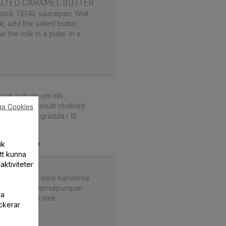
ALTED CARAMEL BUTTER
stick TEFAL saucepan. Wait
t, add the salted butter,
the milk in a plate. In a
et och rör om tills
ga Cookies
ål. Tillsätt smält choklad
ormarna och grädda i 12
ik
n
17 min
att kunna
aktiviteter
a
nser i en skål med händerna
åpet. Skär butternutpumpan
la
tekpanna och stek
ckerar
40 min