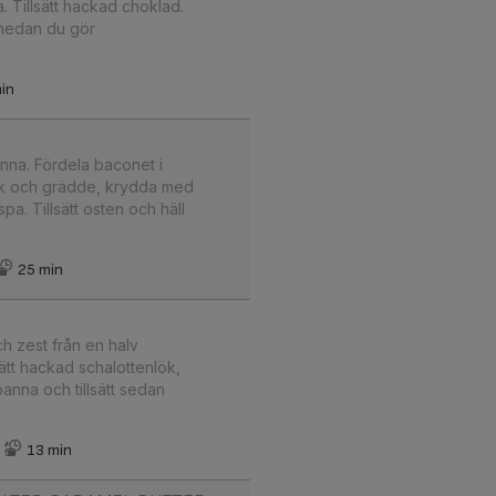
a. Tillsätt hackad choklad.
 medan du gör
in
anna. Fördela baconet i
jölk och grädde, krydda med
a. Tillsätt osten och häll
25 min
ch zest från en halv
sätt hackad schalottenlök,
anna och tillsätt sedan
13 min