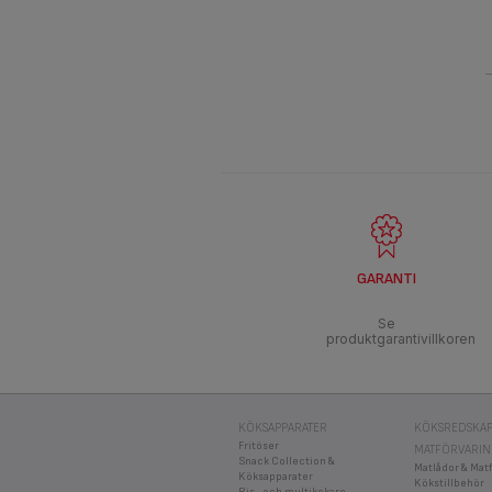
GARANTI
Se
produktgarantivillkoren
KÖKSAPPARATER
KÖKSREDSKAP
Fritöser
MATFÖRVARI
Snack Collection &
Matlådor & Mat
Köksapparater
Kökstillbehör