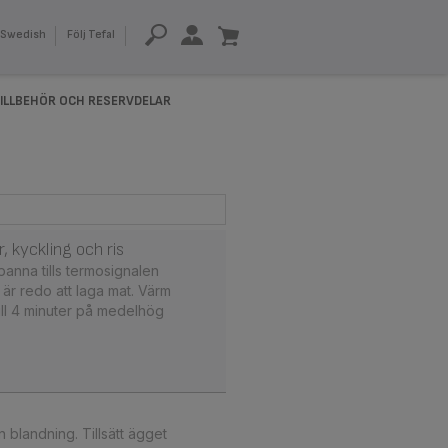
Swedish
Följ Tefal
ILLBEHÖR OCH RESERVDELAR
 kyckling och ris
panna tills termosignalen
 är redo att laga mat. Värm
 till 4 minuter på medelhög
n blandning. Tillsätt ägget