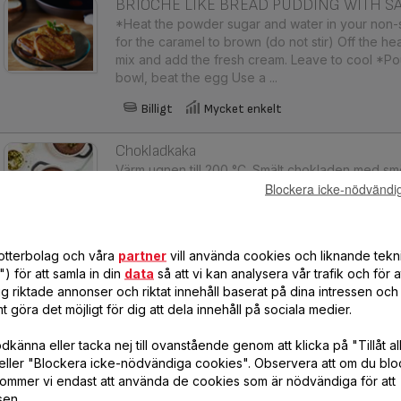
BRIOCHE LIKE BREAD PUDDING WITH S
*Heat the powder sugar and water in your non-
for the caramel to brown (do not stir) Off the hea
mix and add the fresh cream. Leave to cool *Pour 
bowl, beat the egg Use a ...
Billigt
Mycket enkelt
Chokladkaka
Värm ugnen till 200 °C. Smält chokladen med smör
Blockera icke-nödvändi
blandningen är jämn. Vispa ägg och socker i en sk
och rör sedan ner mjölet. Fördela smeten i minif
minuter. Låt svalna och servera me ...
dotterbolag och våra
Efterrätt
partner
vill använda cookies och liknande tekn
Billigt
Mycket enkelt
10 mi
) för att samla in din
data
så att vi kan analysera vår trafik och för 
g riktade annonser och riktat innehåll baserat på dina intressen och 
Butternutpumpa och rovor med boveterör
t göra det möjligt för dig att dela innehåll på sociala medier.
Värm ugnen till 180 °C. Blanda alla smulingredie
tills blandningen liknar brödsmulor. Sätt i kylsk
känna eller tacka nej till ovanstående genom att klicka på "Tillåt al
och rovorna i små tärningar. Värm smöret i en s
eller "Blockera icke-nödvändiga cookies". Observera att om du blo
butternutpumpan och rovorna på me ...
ommer vi endast att använda de cookies som är nödvändiga för att
sen.
Huvudrätt
Mellan
Enkelt
15 min