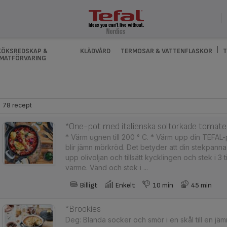
KÖKSREDSKAP &
KLÄDVÅRD
TERMOSAR & VATTENFLASKOR
T
MATFÖRVARING
78 recept
*One-pot med italienska soltorkade tomater,
* Värm ugnen till 200 ° C. * Värm upp din TEFAL-
blir jämn mörkröd. Det betyder att din stekpanna
upp olivoljan och tillsätt kycklingen och stek i 3
värme. Vänd och stek i ...
Billigt
Enkelt
10 min
45 min
*Brookies
Deg: Blanda socker och smör i en skål till en jäm