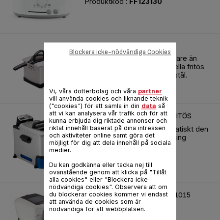
Produktkod :
FF123130
EASY PRO
Blockera icke-nödvändiga Cookies
Fritering har aldrig varit enklare än
med denna halvprofessionella fritös
från Tefal i polerat rostfritt stål.
Produktkod :
FR101431
Vi, våra dotterbolag och våra
partner
vill använda cookies och liknande teknik
("cookies") för att samla in din
data
så
att vi kan analysera vår trafik och för att
OLEOCLEAN PRO FR804 FRITÖS
kunna erbjuda dig riktade annonser och
riktat innehåll baserat på dina intressen
Filtrerar och förvarar automatiskt den
och aktiviteter online samt göra det
rena oljan till nästa användning
möjligt för dig att dela innehåll på sociala
medier.
Produktkod :
FR804015
Du kan godkänna eller tacka nej till
ovanstående genom att klicka på "Tillåt
alla cookies" eller "Blockera icke-
nödvändiga cookies". Observera att om
OLEOCLEAN DELUXE FR701015
du blockerar cookies kommer vi endast
att använda de cookies som är
nödvändiga för att webbplatsen.
Produktkod :
FR701015