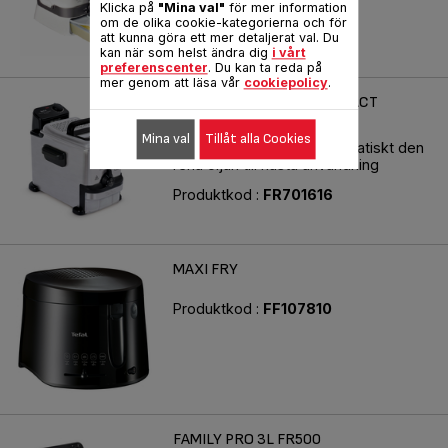
Klicka på
"Mina val"
för mer information
om de olika cookie-kategorierna och för
att kunna göra ett mer detaljerat val. Du
kan när som helst ändra dig
i vårt
preferenscenter
. Du kan ta reda på
mer genom att läsa vår
cookiepolicy
.
OLEOCLEAN FRYER COMPACT
FR7016 FRITÖS
Mina val
Tillåt alla Cookies
Filtrerar och förvarar automatiskt den
rena oljan till nästa användning
Produktkod :
FR701616
MAXI FRY
Produktkod :
FF107810
FAMILY PRO 3L FR500