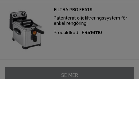
FILTRA PRO FR516
Patenterat oljefiltreringssystem för
enkel rengöring!
Produktkod :
FR516110
SE MER
Följ oss på:
Integritetspolicy
Groupe Seb
Karriär
Uppfinnare
Allmänna användarvillkor
Legalt Meddelande
Traditionell webbplats