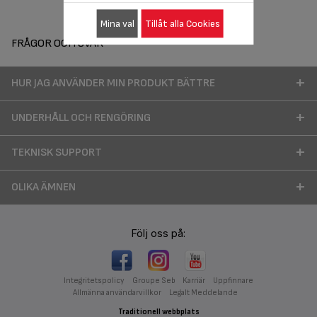
Mina val
Tillåt alla Cookies
FRÅGOR OCH SVAR
HUR JAG ANVÄNDER MIN PRODUKT BÄTTRE
UNDERHÅLL OCH RENGÖRING
TEKNISK SUPPORT
OLIKA ÄMNEN
Följ oss på:
Integritetspolicy
Groupe Seb
Karriär
Uppfinnare
Allmänna användarvillkor
Legalt Meddelande
Traditionell webbplats