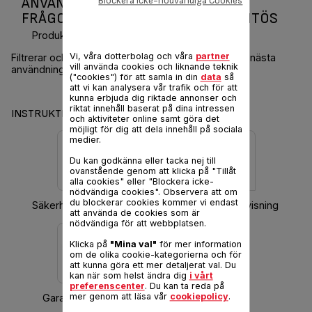
Blockera icke-nödvändiga Cookies
ANVÄNDARMANUAL OCH VANLIGA
FRÅGOR OLEOCLEAN PRO FR804 FRITÖS
Produktkod :
FR804015
Vi, våra dotterbolag och våra
partner
Filtrerar och förvarar automatiskt den rena oljan till nästa
vill använda cookies och liknande teknik
användning
("cookies") för att samla in din
data
så
att vi kan analysera vår trafik och för att
kunna erbjuda dig riktade annonser och
riktat innehåll baserat på dina intressen
INSTRUKTIONER & GARANTI
och aktiviteter online samt göra det
möjligt för dig att dela innehåll på sociala
medier.
Du kan godkänna eller tacka nej till
ovanstående genom att klicka på "Tillåt
alla cookies" eller "Blockera icke-
nödvändiga cookies". Observera att om
du blockerar cookies kommer vi endast
Säkerhetsinstruktioner
Hämta bruksanvisning
att använda de cookies som är
nödvändiga för att webbplatsen.
Klicka på
"Mina val"
för mer information
om de olika cookie-kategorierna och för
att kunna göra ett mer detaljerat val. Du
kan när som helst ändra dig
i vårt
preferenscenter
. Du kan ta reda på
mer genom att läsa vår
cookiepolicy
.
Garantiinformation