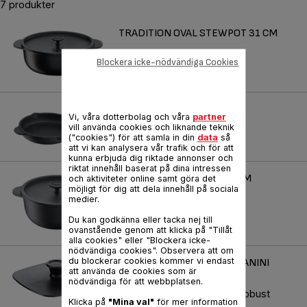
7 produkter
TRADITION OVAL STEWPOT 31 CM
Produktkod :
E2258504
Blockera icke-nödvändiga Cookies
TRADITION FRYPAN 26 CM
Vi, våra dotterbolag och våra
partner
vill använda cookies och liknande teknik
Produktkod :
E2250504
("cookies") för att samla in din
data
så
att vi kan analysera vår trafik och för att
kunna erbjuda dig riktade annonser och
riktat innehåll baserat på dina intressen
TRADITION STEWPOT 24 CM
och aktiviteter online samt göra det
möjligt för dig att dela innehåll på sociala
medier.
Produktkod :
E2254604
Du kan godkänna eller tacka nej till
ovanstående genom att klicka på "Tillåt
alla cookies" eller "Blockera icke-
nödvändiga cookies". Observera att om
du blockerar cookies kommer vi endast
JAMIE OLIVER CAST IRON PANINI
att använda de cookies som är
PRESS 22 CM
nödvändiga för att webbplatsen.
Excellent heat retention & robust
Klicka på
"Mina val"
för mer information