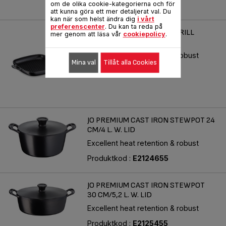
om de olika cookie-kategorierna och för
Produktkod :
E2139055
att kunna göra ett mer detaljerat val. Du
kan när som helst ändra dig
i vårt
preferenscenter
. Du kan ta reda på
JAMIE OLIVER CAST IRON GRILL
mer genom att läsa vår
cookiepolicy
.
FRYPAN 25X25 CM
Excellent heat retention & robust
Mina val
Tillåt alla Cookies
Produktkod :
E2139155
JO PREMIUM CAST IRON STEWPOT 24
CM/4 L. W. LID
Excellent heat retention & robust
Produktkod :
E2124655
JO PREMIUM CAST IRON STEWPOT
30 CM/5,2 L. W. LID
Excellent heat retention & robust
Produktkod :
E2125455