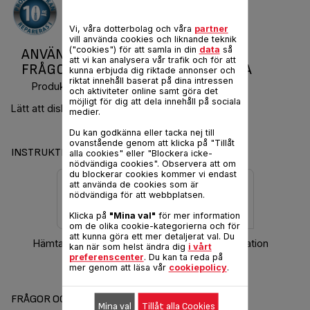
Vi, våra dotterbolag och våra
partner
vill använda cookies och liknande teknik
("cookies") för att samla in din
data
så
ANVÄNDARMANUAL OCH VANLIGA
att vi kan analysera vår trafik och för att
FRÅGOR OVATION TYPE 657 SERIE 1A
kunna erbjuda dig riktade annonser och
riktat innehåll baserat på dina intressen
Produktkod :
EF600012
och aktiviteter online samt göra det
möjligt för dig att dela innehåll på sociala
Lätt att diska!
medier.
Du kan godkänna eller tacka nej till
ovanstående genom att klicka på "Tillåt
INSTRUKTIONER & GARANTI
alla cookies" eller "Blockera icke-
nödvändiga cookies". Observera att om
du blockerar cookies kommer vi endast
att använda de cookies som är
nödvändiga för att webbplatsen.
Klicka på
"Mina val"
för mer information
om de olika cookie-kategorierna och för
att kunna göra ett mer detaljerat val. Du
Hämta bruksanvisning
Garantiinformation
kan när som helst ändra dig
i vårt
preferenscenter
. Du kan ta reda på
mer genom att läsa vår
cookiepolicy
.
FRÅGOR OCH SVAR
Mina val
Tillåt alla Cookies