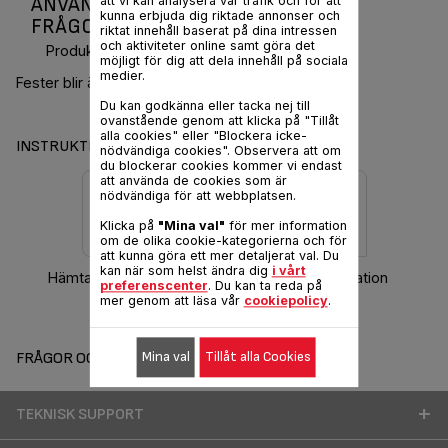
ANVÄNDARMANUAL OCH VANLIGA
att vi kan analysera vår trafik och för att
kunna erbjuda dig riktade annonser och
FRÅGOR POP CORN KIDS
riktat innehåll baserat på dina intressen
och aktiviteter online samt göra det
Produktkod :
KD100012
möjligt för dig att dela innehåll på sociala
medier.
Fester blir ännu bättre med popcorn!
Du kan godkänna eller tacka nej till
ovanstående genom att klicka på "Tillåt
alla cookies" eller "Blockera icke-
INSTRUKTIONER & GARANTI
nödvändiga cookies". Observera att om
du blockerar cookies kommer vi endast
att använda de cookies som är
nödvändiga för att webbplatsen.
Klicka på
"Mina val"
för mer information
om de olika cookie-kategorierna och för
att kunna göra ett mer detaljerat val. Du
kan när som helst ändra dig
i vårt
Hämta bruksanvisning
Garantiinformation
preferenscenter
. Du kan ta reda på
mer genom att läsa vår
cookiepolicy
.
Mina val
Tillåt alla Cookies
FRÅGOR OCH SVAR
TEKNISK SUPPORT