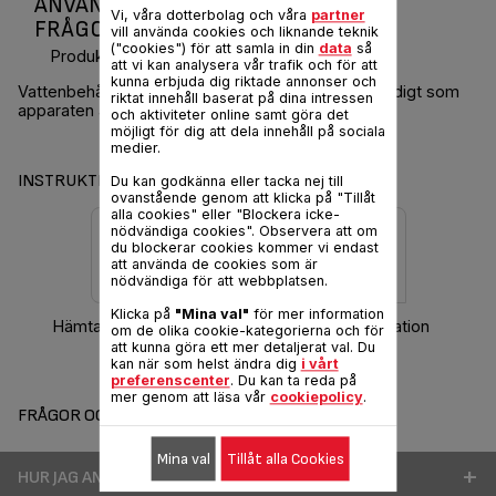
ANVÄNDARMANUAL OCH VANLIGA
Vi, våra dotterbolag och våra
partner
FRÅGOR PRO MINUTE ANTI-CALC
vill använda cookies och liknande teknik
("cookies") för att samla in din
data
så
Produktkod :
GV8700E0
att vi kan analysera vår trafik och för att
kunna erbjuda dig riktade annonser och
Vattenbehållaren kan fyllas på när som helst samtidigt som
riktat innehåll baserat på dina intressen
apparaten används.
och aktiviteter online samt göra det
möjligt för dig att dela innehåll på sociala
medier.
INSTRUKTIONER & GARANTI
Du kan godkänna eller tacka nej till
ovanstående genom att klicka på "Tillåt
alla cookies" eller "Blockera icke-
nödvändiga cookies". Observera att om
du blockerar cookies kommer vi endast
att använda de cookies som är
nödvändiga för att webbplatsen.
Klicka på
"Mina val"
för mer information
Hämta bruksanvisning
Garantiinformation
om de olika cookie-kategorierna och för
att kunna göra ett mer detaljerat val. Du
kan när som helst ändra dig
i vårt
preferenscenter
. Du kan ta reda på
mer genom att läsa vår
cookiepolicy
.
FRÅGOR OCH SVAR
Mina val
Tillåt alla Cookies
HUR JAG ANVÄNDER MIN PRODUKT BÄTTRE