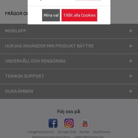
FRÅGOR OCH SVAR
Mina val
Tillåt alla Cookies
MOBILAPP
HUR JAG ANVÄNDER MIN PRODUKT BÄTTRE
UNDERHÅLL OCH RENGÖRING
TEKNISK SUPPORT
OLIKA ÄMNEN
Följ oss på:
Integritetspolicy
Groupe Seb
Karriär
Uppfinnare
Allmänna användarvillkor
Legalt Meddelande