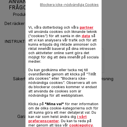
ANVÄNDARMANUAL OCH VANLIGA
Blockera icke-nödvändiga Cookies
FRÅGOR ACTIFRY
Produktkod :
FZ700041
Det räcker med en sked olja
Vi, våra dotterbolag och våra
partner
vill använda cookies och liknande teknik
("cookies") för att samla in din
data
så
att vi kan analysera vår trafik och för att
INSTRUKTIONER & GARANTI
kunna erbjuda dig riktade annonser och
riktat innehåll baserat på dina intressen
och aktiviteter online samt göra det
möjligt för dig att dela innehåll på sociala
medier.
Du kan godkänna eller tacka nej till
ovanstående genom att klicka på "Tillåt
Säkerhetsinstruktioner
Hämta bruksanvisning
alla cookies" eller "Blockera icke-
nödvändiga cookies". Observera att om
du blockerar cookies kommer vi endast
att använda de cookies som är
nödvändiga för att webbplatsen.
Klicka på
"Mina val"
för mer information
om de olika cookie-kategorierna och för
att kunna göra ett mer detaljerat val. Du
Garantiinformation
kan när som helst ändra dig
i vårt
preferenscenter
. Du kan ta reda på
mer genom att läsa vår
cookiepolicy
.