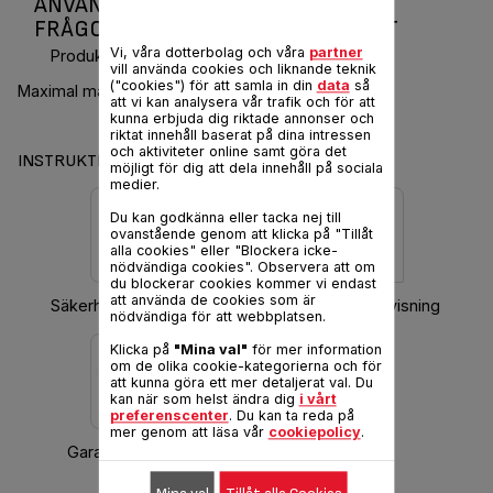
ANVÄNDARMANUAL OCH VANLIGA
FRÅGOR ULTRACOMPACT COMFORT
Vi, våra dotterbolag och våra
partner
Produktkod :
GC301512
vill använda cookies och liknande teknik
("cookies") för att samla in din
data
så
Maximal matlagningsyta
att vi kan analysera vår trafik och för att
kunna erbjuda dig riktade annonser och
riktat innehåll baserat på dina intressen
och aktiviteter online samt göra det
INSTRUKTIONER & GARANTI
möjligt för dig att dela innehåll på sociala
medier.
Du kan godkänna eller tacka nej till
ovanstående genom att klicka på "Tillåt
alla cookies" eller "Blockera icke-
nödvändiga cookies". Observera att om
du blockerar cookies kommer vi endast
att använda de cookies som är
Säkerhetsinstruktioner
Hämta bruksanvisning
nödvändiga för att webbplatsen.
Klicka på
"Mina val"
för mer information
om de olika cookie-kategorierna och för
att kunna göra ett mer detaljerat val. Du
kan när som helst ändra dig
i vårt
preferenscenter
. Du kan ta reda på
mer genom att läsa vår
cookiepolicy
.
Garantiinformation