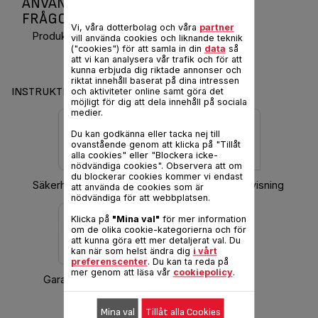
ANVÄNDARMANUAL OCH VANLIGA
FRÅGOR ULTRACOMPACT 600
Vi, våra dotterbolag och våra
partner
Produktkod :
GC300117
vill använda cookies och liknande teknik
("cookies") för att samla in din
data
så
att vi kan analysera vår trafik och för att
kunna erbjuda dig riktade annonser och
riktat innehåll baserat på dina intressen
INSTRUKTIONER & GARANTI
och aktiviteter online samt göra det
möjligt för dig att dela innehåll på sociala
medier.
Du kan godkänna eller tacka nej till
ovanstående genom att klicka på "Tillåt
alla cookies" eller "Blockera icke-
nödvändiga cookies". Observera att om
du blockerar cookies kommer vi endast
Säkerhetsinstruktioner
Hämta bruksanvisning
att använda de cookies som är
nödvändiga för att webbplatsen.
Klicka på
"Mina val"
för mer information
om de olika cookie-kategorierna och för
att kunna göra ett mer detaljerat val. Du
kan när som helst ändra dig
i vårt
preferenscenter
. Du kan ta reda på
mer genom att läsa vår
cookiepolicy
.
Garantiinformation
Mina val
Tillåt alla Cookies