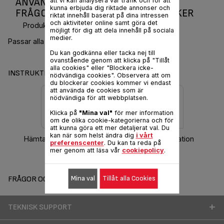
ANVÄNDARMANUAL OCH VANLIGA
att vi kan analysera vår trafik och för att
kunna erbjuda dig riktade annonser och
FRÅGOR ELECTRIC PRESSURE COOKER
riktat innehåll baserat på dina intressen
och aktiviteter online samt göra det
Produktkod :
CY400015
möjligt för dig att dela innehåll på sociala
medier.
Passar alla dina recept.
Du kan godkänna eller tacka nej till
ovanstående genom att klicka på "Tillåt
alla cookies" eller "Blockera icke-
INSTRUKTIONER & GARANTI
nödvändiga cookies". Observera att om
du blockerar cookies kommer vi endast
att använda de cookies som är
nödvändiga för att webbplatsen.
Klicka på
"Mina val"
för mer information
om de olika cookie-kategorierna och för
att kunna göra ett mer detaljerat val. Du
kan när som helst ändra dig
i vårt
Hämta bruksanvisning
Garantiinformation
preferenscenter
. Du kan ta reda på
mer genom att läsa vår
cookiepolicy
.
Mina val
Tillåt alla Cookies
FRÅGOR OCH SVAR
TEKNISK SUPPORT