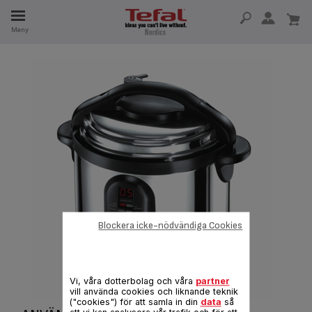
Meny
SERVDELAR
RHET
Blockera icke-nödvändiga Cookies
Vi, våra dotterbolag och våra
partner
vill använda cookies och liknande teknik
("cookies") för att samla in din
data
så