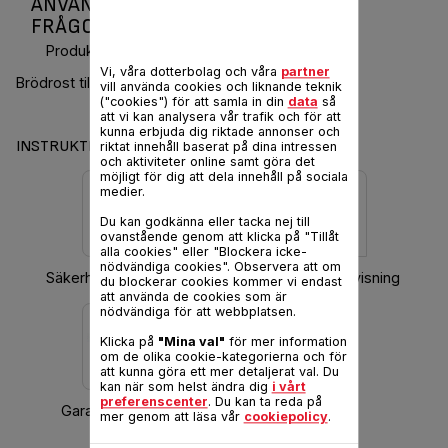
ANVÄNDARMANUAL OCH VANLIGA
FRÅGOR PRINCIPIO
Produktkod :
TT110131
Vi, våra dotterbolag och våra
partner
Brödrost till ett bra pris och med bra funktioner
vill använda cookies och liknande teknik
("cookies") för att samla in din
data
så
att vi kan analysera vår trafik och för att
kunna erbjuda dig riktade annonser och
INSTRUKTIONER & GARANTI
riktat innehåll baserat på dina intressen
och aktiviteter online samt göra det
möjligt för dig att dela innehåll på sociala
medier.
Du kan godkänna eller tacka nej till
ovanstående genom att klicka på "Tillåt
alla cookies" eller "Blockera icke-
nödvändiga cookies". Observera att om
Säkerhetsinstruktioner
Hämta bruksanvisning
du blockerar cookies kommer vi endast
att använda de cookies som är
nödvändiga för att webbplatsen.
Klicka på
"Mina val"
för mer information
om de olika cookie-kategorierna och för
att kunna göra ett mer detaljerat val. Du
kan när som helst ändra dig
i vårt
preferenscenter
. Du kan ta reda på
Garantiinformation
mer genom att läsa vår
cookiepolicy
.