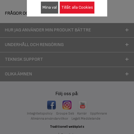
Mina val
Tillåt alla Cookies
FRÅGOR OCH SVAR
HUR JAG ANVÄNDER MIN PRODUKT BÄTTRE
UNDERHÅLL OCH RENGÖRING
TEKNISK SUPPORT
OLIKA ÄMNEN
Följ oss på:
Integritetspolicy
Groupe Seb
Karriär
Uppfinnare
Allmänna användarvillkor
Legalt Meddelande
Traditionell webbplats