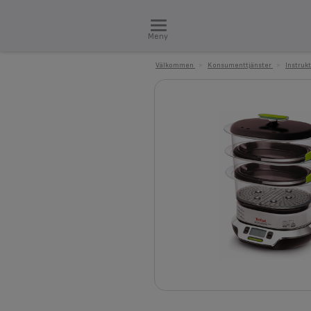
Meny
Välkommen
>
Konsumenttjänster
>
Instruk