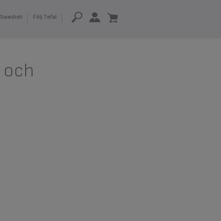
Swedish
Följ Tefal
 och