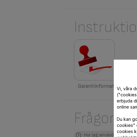
Instrukti
Garantiinformation
Vi, våra 
("cookies"
erbjuda di
online sam
Frågor oc
Du kan god
cookies" 
cookies k
Hur jag använder min prod