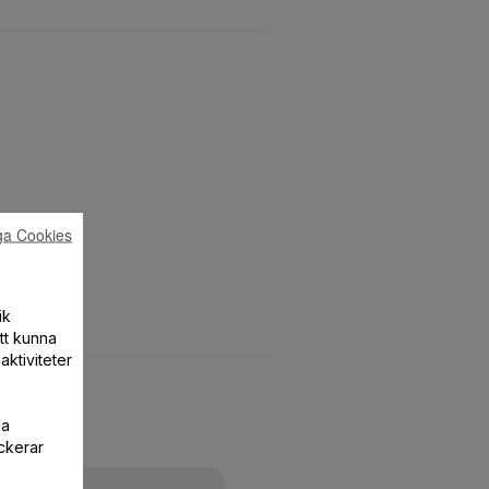
ga Cookies
ik
att kunna
aktiviteter
la
ckerar