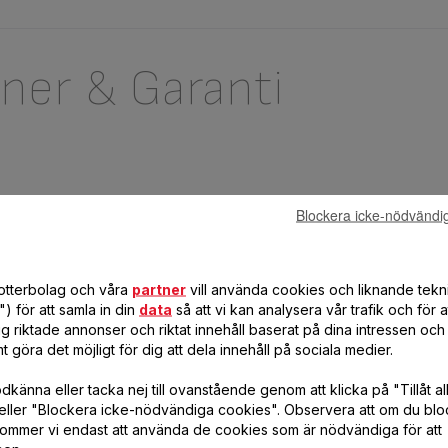
oner & Garanti
Blockera icke-nödvändi
dotterbolag och våra
partner
vill använda cookies och liknande tekn
) för att samla in din
data
så att vi kan analysera vår trafik och för 
g riktade annonser och riktat innehåll baserat på dina intressen och 
t göra det möjligt för dig att dela innehåll på sociala medier.
h svar
känna eller tacka nej till ovanstående genom att klicka på "Tillåt al
eller "Blockera icke-nödvändiga cookies". Observera att om du blo
ommer vi endast att använda de cookies som är nödvändiga för att
ukt bättre