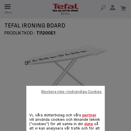
Meny
SERVDELAR
TEFAL IRONING BOARD
RHET
PRODUKTKOD :
TI1200E1
Blockera icke-nödvändiga Cookies
Vi, våra dotterbolag och våra
partner
vill använda cookies och liknande teknik
("cookies") för att samla in din
data
så
att vi kan analysera vår trafik och för att