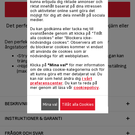
kunna erbjuda dig riktade annonser och
riktat innehåll baserat på dina intressen
Köp online
och aktiviteter online samt göra det
möjligt för dig att dela innehåll på sociala
medier.
Det perfekta komplementet till ditt ångstrykjärn eller
Du kan godkänna eller tacka nej till
ångstation!
ovanstående genom att klicka på "Tillåt
alla cookies" eller "Blockera icke-
Den perfekta följeslagaren till ditt ångstrykjärn eller
nödvändiga cookies". Observera att om
ångstation!
du blockerar cookies kommer vi endast
att använda de cookies som är
•Strykytan är tillverkad i mesh, som gör att ångan kan
nödvändiga för att webbplatsen.
tränga igenom
Klicka på
"Mina val"
för mer information
•Höjden kan enkel justeras och har en steglös inställning
om de olika cookie-kategorierna och för
(maxhöjd 93 cm)
att kunna göra ett mer detaljerat val. Du
kan när som helst ändra dig
i vårt
Dela
Skicka
preferenscenter
. Du kan ta reda på
mer genom att läsa vår
cookiepolicy
.
BESKRIVNING
Mina val
Tillåt alla Cookies
INSTRUKTIONER & GARANTI
FRÅGOR OCH SVAR