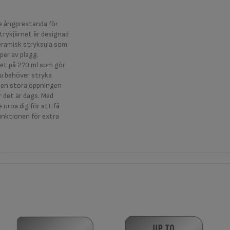
e ångprestanda för
trykjärnet är designad
eramisk stryksula som
per av plagg.
et på 270 ml som gör
 du behöver stryka
e den stora öppningen
r det är dags. Med
 oroa dig för att få
unktionen för extra
.