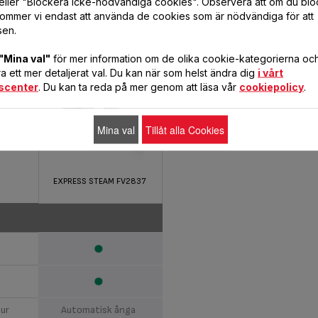
eller "Blockera icke-nödvändiga cookies". Observera att om du blo
er
ommer vi endast att använda de cookies som är nödvändiga för att
sen.
"Mina val"
för mer information om de olika cookie-kategorierna och 
 ett mer detaljerat val. Du kan när som helst ändra dig
i vårt
scenter
. Du kan ta reda på mer genom att läsa vår
cookiepolicy
.
Mina val
Tillåt alla Cookies
EXPRESS STEAM FV2837
tur
Automatisk ånga