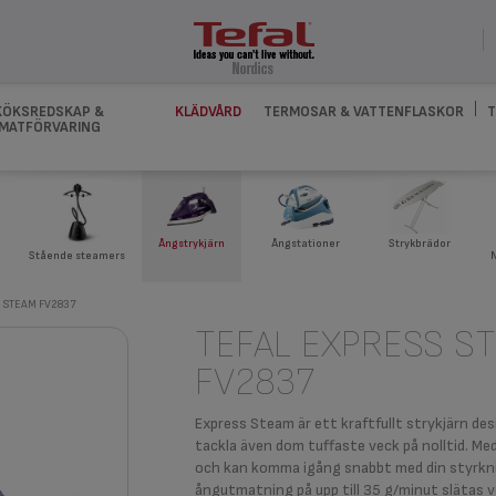
KÖKSREDSKAP &
KLÄDVÅRD
TERMOSAR & VATTENFLASKOR
T
MATFÖRVARING
Ångstationer
Strykbrädor
Ångstrykjärn
Stående steamers
 STEAM FV2837
TEFAL EXPRESS S
FV2837
Express Steam är ett kraftfullt strykjärn de
tackla även dom tuffaste veck på nolltid. M
och kan komma igång snabbt med din styrknin
ångutmatning på upp till 35 g/minut slätas