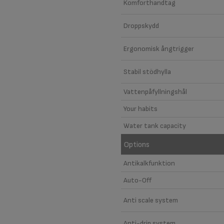
Komforthandtag
Droppskydd
Ergonomisk ångtrigger
Stabil stödhylla
Vattenpåfyllningshål
Your habits
Water tank capacity
Options
Antikalkfunktion
Auto-Off
Anti scale system
Anti-drip system