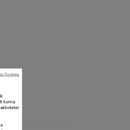
ga Cookies
ik
att kunna
aktiviteter
la