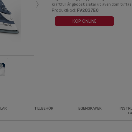
›
kraftfull ångboost slätar ut även dom tuffas
Produktkod:
FV2837E0
KÖP ONLINE
LAR
TILLBEHÖR
EGENSKAPER
INSTR
G