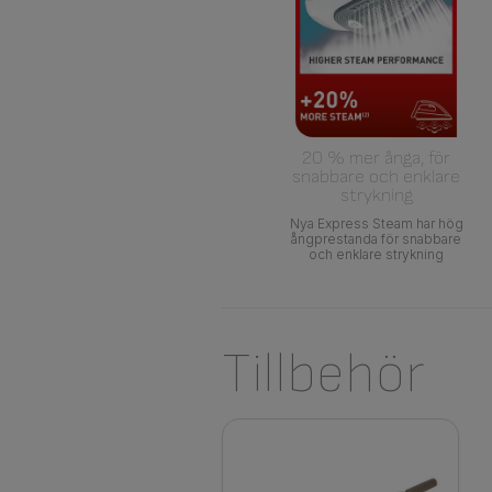
20 % mer ånga, för
snabbare och enklare
strykning
Nya Express Steam har hög
ångprestanda för snabbare
och enklare strykning
Tillbehör