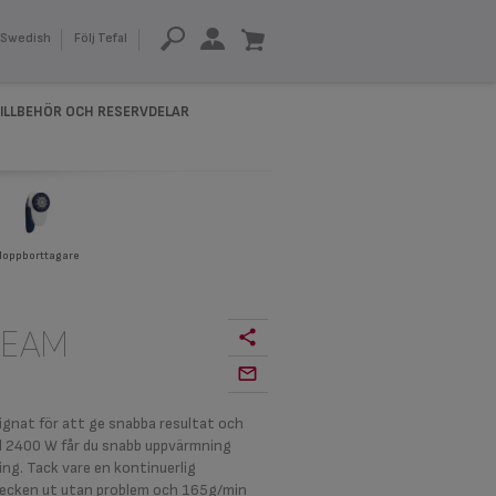
Swedish
Följ Tefal
ILLBEHÖR OCH RESERVDELAR
Noppborttagare
TEAM
signat för att ge snabba resultat och
ed 2400 W får du snabb uppvärmning
g. Tack vare en kontinuerlig
 vecken ut utan problem och 165g/min