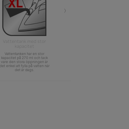
›
Vattentank med stor
kapacitet
Vattentanken har en stor
kapacitet på 270 ml och tack
vare den stora öppningen är
det enkel att fylla på vatten när
det är dags.