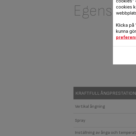
cookies" 
Egenskap
cookies k
webbplat
Klicka på
kunna göra
preferen
KRAFTFULL ÅNGPRESTATION
Vertikal ångning
Spray
Inställning av ånga och tempera