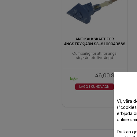
ANTIKALKSKAFT FÖR
ÅNGSTRYKJÄRN SS-9100043589
Oumbärlig för att förlänga
strykjärnets livslängd
46,00 SEK
I
lager.
LÄGG I KUNDVAGN
Vi, våra 
("cookies"
erbjuda di
online sam
Du kan god