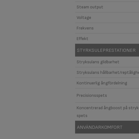
Steam output
Voltage
Frekvens
Effekt
STYRKSULEPRESTATIONER
Stryksulans glidbarhet
Stryksulans hållbarhet/reptåligh
Kontinuerlig ångfördelning
Precisionsspets
Koncentrerad ångboost på stryk
spets
ANVÄNDARKOMFORT