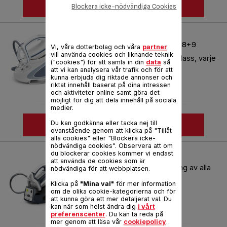
SE MER
Blockera icke-nödvändiga Cookies
PRO EXPRESS ULTIMATE
GV9560+1+2+3+4+5+6+7+8+9
Vi, våra dotterbolag och våra
partner
vill använda cookies och liknande teknik
Ångtryck av professionell klass, varje
("cookies") för att samla in din
data
så
dag.
att vi kan analysera vår trafik och för att
kunna erbjuda dig riktade annonser och
Produktkod :
GV9565E0
riktat innehåll baserat på dina intressen
och aktiviteter online samt göra det
möjligt för dig att dela innehåll på sociala
medier.
Du kan godkänna eller tacka nej till
SE MER
ovanstående genom att klicka på "Tillåt
alla cookies" eller "Blockera icke-
nödvändiga cookies". Observera att om
du blockerar cookies kommer vi endast
PRO EXPRESS GV7830+2
att använda de cookies som är
Enkel och skonsam strykning av alla
nödvändiga för att webbplatsen.
textilier
Klicka på
"Mina val"
för mer information
Produktkod :
GV7832E1
om de olika cookie-kategorierna och för
att kunna göra ett mer detaljerat val. Du
kan när som helst ändra dig
i vårt
preferenscenter
. Du kan ta reda på
mer genom att läsa vår
cookiepolicy
.