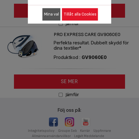
SE MER
Mina val
Tillåt alla Cookies
Jämför
PRO EXPRESS CARE GV9060E0
Perfekta resultat. Dubbelt skydd för
dina textilier*
Produktkod :
GV9060E0
SE MER
Jämför
Följ oss på:
Integritetspolicy
Groupe Seb
Karriär
Uppfinnare
Allmänna användarvillkor
Legalt Meddelande