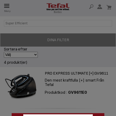
Meny
SERVDELAR
Super Efficient
RHET
DINA FILTER
Sortera efter
4 produkt(er)
PRO EXPRESS ULTIMATE [+] GV9611
Den mest kraftfulla [+] smart Från
Tefal
Produktkod :
GV9611E0