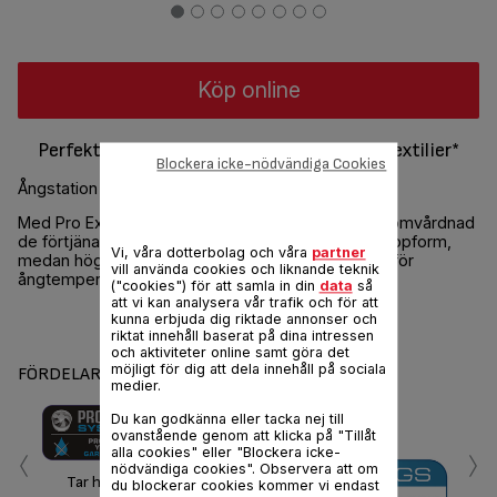
Köp online
Perfekta resultat. Dubbelt skydd för dina textilier*
Blockera icke-nödvändiga Cookies
Ångstation med högt tryck GV9060E0 blå och vit
Med Pro Express Care kan du ge dina kläder den omvårdnad
de förtjänar. Dess dubbelskydd håller plaggen i toppform,
Vi, våra dotterbolag och våra
partner
medan högtrycksångan och trestegsinställningen för
vill använda cookies och liknande teknik
ångtemperaturen ger perfekt strukna tyger.
("cookies") för att samla in din
data
så
att vi kan analysera vår trafik och för att
kunna erbjuda dig riktade annonser och
Dela
Skicka
riktat innehåll baserat på dina intressen
och aktiviteter online samt göra det
möjligt för dig att dela innehåll på sociala
FÖRDELAR
medier.
Du kan godkänna eller tacka nej till
‹
›
ovanstående genom att klicka på "Tillåt
alla cookies" eller "Blockera icke-
nödvändiga cookies". Observera att om
Tar hand om dina kläder
du blockerar cookies kommer vi endast