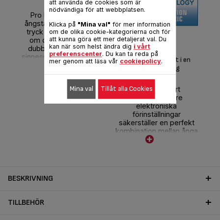
att använda de cookies som är
nödvändiga för att webbplatsen.
Pro Express Care är
ångstationen med högt
Klicka på
"Mina val"
för mer information
tryck som tar väl hand
om de olika cookie-kategorierna och för
Å
att kunna göra ett mer detaljerat val. Du
om dina plagg. Dess
kan när som helst ändra dig
i vårt
trän
dubbla skydd ger dig
preferenscenter
. Du kan ta reda på
sinnesro: Protect System
Perfekta resultat i en
mer genom att läsa vår
cookiepolicy
.
omvandlar smutsiga
handvändning
droppar till ånga, vilket
förhindrar fläckar,
Mina val
Tillåt alla Cookies
Exklusiv smart
samtidigt som
technology: Tre
kalkuppsamlaren gör
elektroniska
kalkborttagningen enkel.
förinställningar
säkerställer en perfekt
kombination mellan ånga
och temperatur för alla
sorters tyg, med en enda
knapptryckning.
BESKRIVNING
TILLBEHÖR