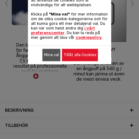
‹
›
att använda de cookies som är
nödvändiga för att webbplatsen.
Klicka på
"Mina val"
för mer information
om de olika cookie-kategorierna och för
att kunna göra ett mer detaljerat val. Du
kan när som helst ändra dig
i vårt
Extra kraftfull
preferenscenter
. Du kan ta reda på
Kon
mer genom att läsa vår
cookiepolicy
.
med
Den bästa ångeffekten
min
Kraftull ångpuff
för fantastiska resultat.
gån
Mina val
Tillåt alla Cookies
Ånggeneratorteknik på
d
7,5 bar ger perfekta
Den kraftiga effekten av
resultat på professionella
en ångpuff på 540 g /
nivå för snabbare
minut kan jämna ut även
strykning.
de mest envisa veck.
BESKRIVNING
TILLBEHÖR