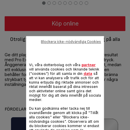
Köp online
Otroligt kraftfullt, 100% säker användning på alla
Blockera icke-nödvändiga Cookies
sorters tyger*
Ge ditt plagg extremt kraftfull ånga för fantastiskt resultat
med Pro Express Protect ånggenerator med högt tryck.
Ånggeneratortekniken ger professionell effektivitet, medan
Vi, våra dotterbolag och våra
partner
ett exklusivt dubbelskyddssystem ser till att plaggen
vill använda cookies och liknande teknik
("cookies") för att samla in din
data
så
behåller formen. Det finns inte heller någon risk att bränna
att vi kan analysera vår trafik och för att
strykbart tyg eftersom du inte behöver oroa dig för några
kunna erbjuda dig riktade annonser och
inställningar.
riktat innehåll baserat på dina intressen
och aktiviteter online samt göra det
Dela
möjligt för dig att dela innehåll på sociala
Skicka
medier.
Du kan godkänna eller tacka nej till
FÖRDELAR
ovanstående genom att klicka på "Tillåt
alla cookies" eller "Blockera icke-
nödvändiga cookies". Observera att om
du blockerar cookies kommer vi endast