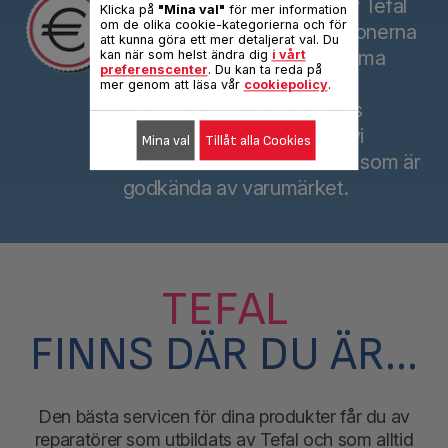
redo att användas igen gör Tefal
Klicka på
"Mina val"
för mer information
om de olika cookie-kategorierna och för
allt för att se till att reparationerna
att kunna göra ett mer detaljerat val. Du
är så ekonomiskt gynnsamma
kan när som helst ändra dig
i vårt
preferenscenter
. Du kan ta reda på
som möjligt. Reparationen
mer genom att läsa vår
cookiepolicy
.
påverkar inte produkternas
kvalitet på något sätt och vi
Mina val
Tillåt alla Cookies
använder alltid reservdelar som är
godkända av varumärket.
TEFAL
FINNS DÄR DU ÄR…
Den bästa servicen för dina produkter får du av
reparatörer som utbildats av Tefal och som alltid