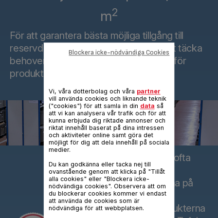
2
m
För att garantera bästa möjliga tillgång till
reservdelar har Tefal dem i lager för att täcka
Blockera icke-nödvändiga Cookies
behoven för många år framöver, även för
produkter som inte längre tillverkas.
Vi, våra dotterbolag och våra
partner
vill använda cookies och liknande teknik
("cookies") för att samla in din
data
så
att vi kan analysera vår trafik och för att
kunna erbjuda dig riktade annonser och
riktat innehåll baserat på dina intressen
och aktiviteter online samt göra det
möjligt för dig att dela innehåll på sociala
medier.
Att reparera en produkt är ofta
Du kan godkänna eller tacka nej till
billigare än att köpa en ny
ovanstående genom att klicka på "Tillåt
alla cookies" eller "Blockera icke-
Genom att anpassa priserna på
nödvändiga cookies". Observera att om
reservdelar och erbjuda
du blockerar cookies kommer vi endast
att använda de cookies som är
reparationer som gör produkterna
nödvändiga för att webbplatsen.