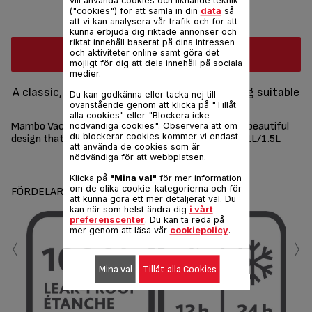
vill använda cookies och liknande teknik
("cookies") för att samla in din
data
så
att vi kan analysera vår trafik och för att
kunna erbjuda dig riktade annonser och
riktat innehåll baserat på dina intressen
Köp online
och aktiviteter online samt göra det
möjligt för dig att dela innehåll på sociala
medier.
A classic, colorful and easy to use vacuum jug suitable
Du kan godkänna eller tacka nej till
for any occasion.
ovanstående genom att klicka på "Tillåt
alla cookies" eller "Blockera icke-
Mambo Vacuum Jug. The perfect vacuum jug with a beautiful
nödvändiga cookies". Observera att om
du blockerar cookies kommer vi endast
design that is easy to use for any occasion. 2 sizes : 1L/1.5L
att använda de cookies som är
nödvändiga för att webbplatsen.
Dela
Skicka
Klicka på
"Mina val"
för mer information
om de olika cookie-kategorierna och för
FÖRDELAR
att kunna göra ett mer detaljerat val. Du
kan när som helst ändra dig
i vårt
preferenscenter
. Du kan ta reda på
mer genom att läsa vår
cookiepolicy
.
‹
›
Mina val
Tillåt alla Cookies