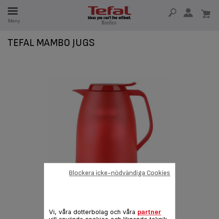
Meny
SERVDELAR
TEFAL MAMBO JUGS
RHET
Blockera icke-nödvändiga Cookies
Vi, våra dotterbolag och våra
partner