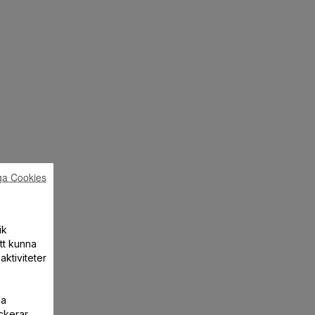
ga Cookies
ik
att kunna
aktiviteter
la
ckerar