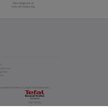
Våra rådgivare är
redo att hjälpa dig.
AL
ovationer
aganden
oria
 användarvillkor
Legalt Meddelande
OM TEFAL