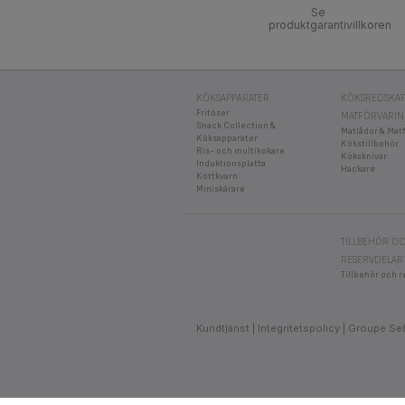
Se
produktgarantivillkoren
KÖKSAPPARATER
KÖKSREDSKAP
Fritöser
MATFÖRVARI
Snack Collection &
Matlådor & Mat
Köksapparater
Kökstillbehör
Ris- och multikokare
Köksknivar
Induktionsplatta
Hackare
Köttkvarn
Miniskärare
TILLBEHÖR O
RESERVDELAR
Tillbehör och r
Kundtjänst
Integritetspolicy
Groupe Se