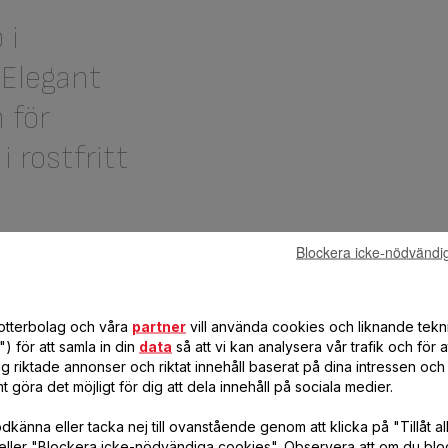
 i
 Elegant
 för
i rostfritt
bust högkvalitativt
Blockera icke-nödvändi
dotterbolag och våra
partner
vill använda cookies och liknande tekn
öt
) för att samla in din
data
så att vi kan analysera vår trafik och för 
g riktade annonser och riktat innehåll baserat på dina intressen och 
spade
t göra det möjligt för dig att dela innehåll på sociala medier.
känna eller tacka nej till ovanstående genom att klicka på "Tillåt al
eller "Blockera icke-nödvändiga cookies". Observera att om du blo