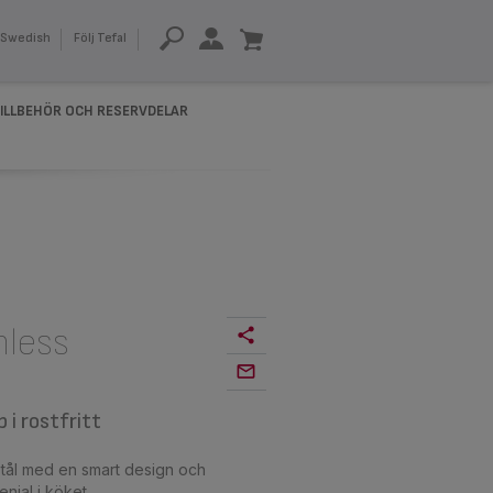
Swedish
Följ Tefal
ILLBEHÖR OCH RESERVDELAR
nless
 i rostfritt
 stål med en smart design och
enial i köket