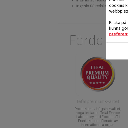
Ingenio SS redskap slev
cookies k
Ingenio SS redskap pastaslev
webbplat
Klicka på
kunna göra
preferen
Fördelar
Tefal premiumkvalitet
Produkter av högsta kvalitet,
noga testade i Tefal France
Laboratory and Foodstuff i
Frankrike, certifierade av
internationella organ.