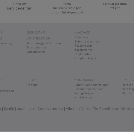
Hitta ett
Hitta
Få svar på dina
servicecenter
bruksanvisningen
frågor
till din Tefal-produkt
 &
TERMOSAR &
KLÄDVÅRD
Steamers
NG
VATTENFLASKOR
Stående steamers
förvaring
Termomuggar & Termosar
Ångstrykjärn
Termoskannor
Ångstationer
Vattenflaskor
Strykbrädor
Noppborttagare
CH
RECEPT
KUNDTJÄNST
OM TEF
Recept
Garanti och reparationer
Våra inn
Instruktionsmanualer
Våra åt
eservdelar
Vanliga frågor
Vår hist
Kontakta oss
b
Karriär
Uppfinnare
Cookies-policy
Allmänna Villkor För Försäljning
Allmänna