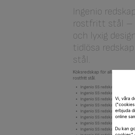
Ingenio redskap
rostfritt stål –
och lyxig design
tidlösa redskap 
stål.
Köksredskap för alla behov i ro
rostfritt stål.
Ingenio SS redskap kökstång
Ingenio SS redskap visp
Vi, våra 
Ingenio SS redskap potatisst
("cookies"
Ingenio SS redskap stekspade
erbjuda di
Ingenio SS redskap lång stek
online sam
Ingenio SS redskap wokspade
Ingenio SS redskap sked
Du kan god
Ingenio SS redskap hålslev
cookies" 