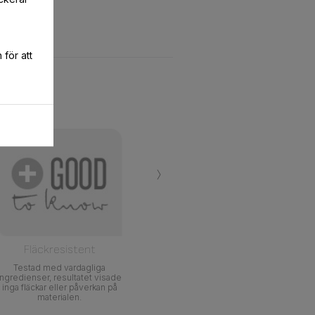
för att
›
Fläckresistent
Testad med vardagliga
ingredienser, resultatet visade
inga fläckar eller påverkan på
materialen.