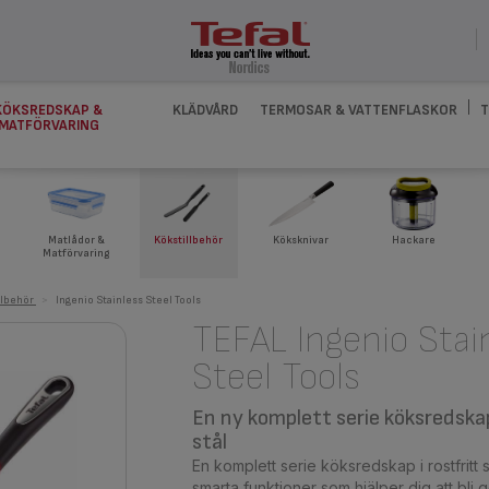
KÖKSREDSKAP &
KLÄDVÅRD
TERMOSAR & VATTENFLASKOR
T
MATFÖRVARING
Köksknivar
Matlådor &
Kökstillbehör
Hackare
Matförvaring
llbehör
>
Ingenio Stainless Steel Tools
TEFAL Ingenio Stai
Steel Tools
En ny komplett serie köksredskap
stål
En komplett serie köksredskap i rostfritt
smarta funktioner som hjälper dig att bli g