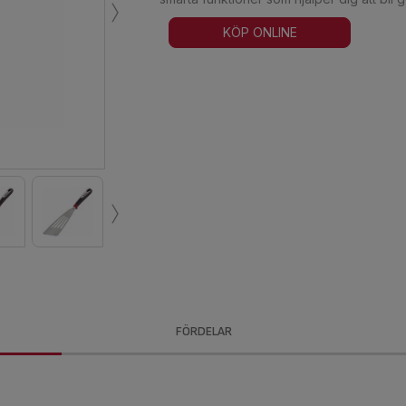
›
KÖP ONLINE
›
FÖRDELAR