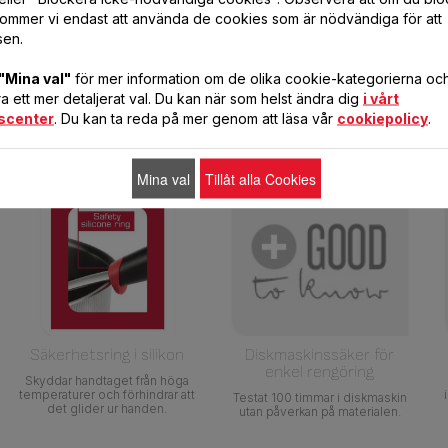
ommer vi endast att använda de cookies som är nödvändiga för att
sen.
"Mina val"
för mer information om de olika cookie-kategorierna och 
 ett mer detaljerat val. Du kan när som helst ändra dig
i vårt
scenter
. Du kan ta reda på mer genom att läsa vår
cookiepolicy
.
Mina val
Tillåt alla Cookies
Säkerhetsring i silikon
Diskmaskinssäker för
enkel rengöring
Skyddar handtaget från höga
temperaturer och förhindrar att
Testat 100 timmar i diskmaskin
det glider ur handen.
utan påverkan på materialen.