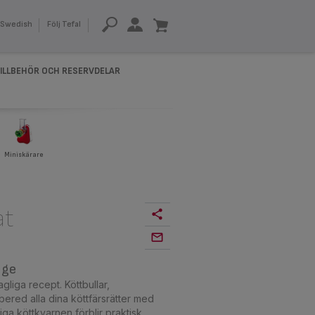
Swedish
Följ Tefal
ILLBEHÖR OCH RESERVDELAR
Miniskärare
at
nge
agliga recept. Köttbullar,
bered alla dina köttfärsrätter med
iga köttkvarnen förblir praktisk