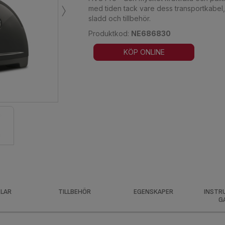
›
med tiden tack vare dess transportkabel,
sladd och tillbehör.
Produktkod:
NE686830
KÖP ONLINE
LAR
TILLBEHÖR
EGENSKAPER
INSTR
G