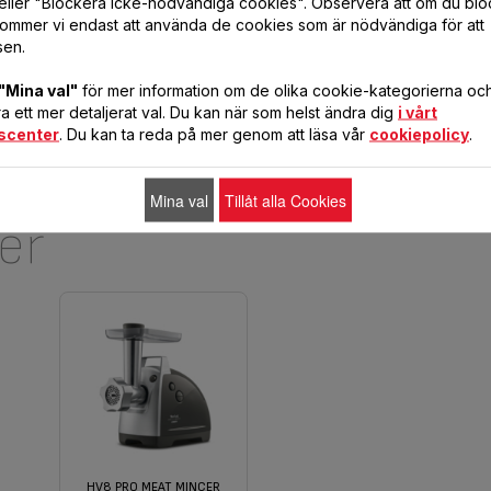
eller "Blockera icke-nödvändiga cookies". Observera att om du blo
ommer vi endast att använda de cookies som är nödvändiga för att
LÄGG I KUNDVAGN
LÄGG I KUNDVAGN
sen.
"Mina val"
för mer information om de olika cookie-kategorierna och 
 ett mer detaljerat val. Du kan när som helst ändra dig
i vårt
scenter
. Du kan ta reda på mer genom att läsa vår
cookiepolicy
.
Mina val
Tillåt alla Cookies
er
HV8 PRO MEAT MINCER