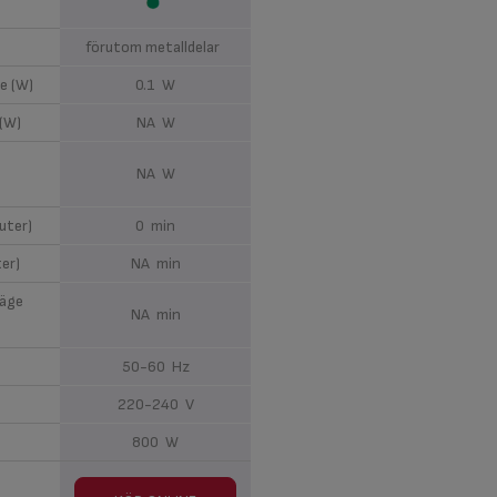
förutom metalldelar
e (W)
0.1 W
 (W)
NA W
NA W
uter)
0 min
er)
NA min
läge
NA min
50-60 Hz
220-240 V
800 W