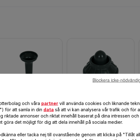
Blockera icke-nödvändi
RÅTT KORVRÖR SS-1530000569
SVART KIBBEHTILLBEHÖR SS-
dotterbolag och våra
partner
vill använda cookies och liknande tekn
1530000568
) för att samla in din
data
så att vi kan analysera vår trafik och för 
För läckra hemgjorda
För nya smaker
g riktade annonser och riktat innehåll baserat på dina intressen och 
merguez och chipolatas.
t göra det möjligt för dig att dela innehåll på sociala medier.
känna eller tacka nej till ovanstående genom att klicka på "Tillåt al
69,00 SEK
80,00 SEK
I
I
lager.
lager.