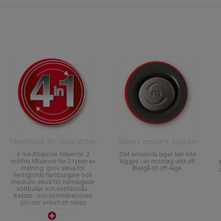
Flexibilitet för olika rätter
Säkert omvänt system
4 medföljande tillbehör: 2
Det omvända läget kan inte
rostfria hålskivor för 2 typer av
läggas i av misstag utan att
malning: grov skiva för
återgå till off-läge.
hemgjorda hamburgare och
medium-skiva för hemlagade
köttbullar och köttfärssås.
Kebab- och korvtillbehören
gör det enkelt att skapa
perfekta former