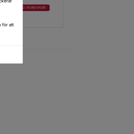
ckerar
LÄGG I KUNDVAGN
för att