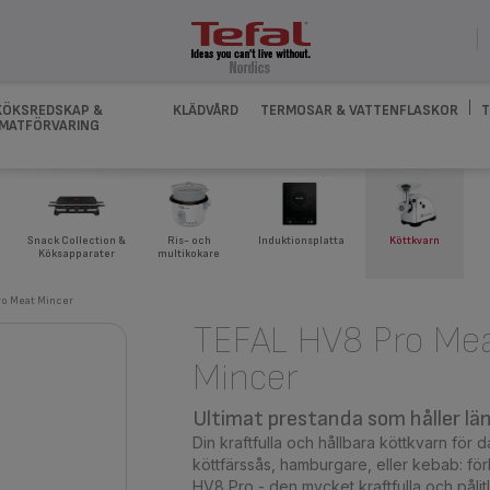
KÖKSREDSKAP &
KLÄDVÅRD
TERMOSAR & VATTENFLASKOR
T
MATFÖRVARING
Snack Collection &
Ris- och
Induktionsplatta
Köttkvarn
Köksapparater
multikokare
ro Meat Mincer
TEFAL HV8 Pro Me
Mincer
Ultimat prestanda som håller lä
Din kraftfulla och hållbara köttkvarn för d
köttfärssås, hamburgare, eller kebab: för
HV8 Pro - den mycket kraftfulla och pålitl