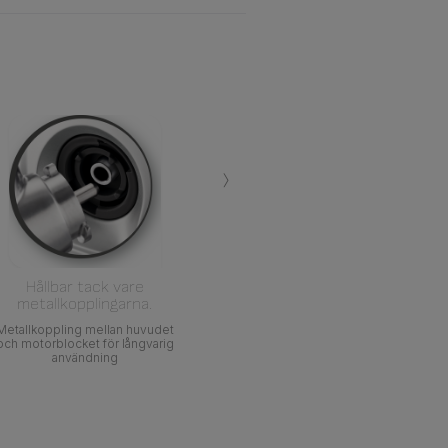
›
Hållbar tack vare
metallkopplingarna.
Metallkoppling mellan huvudet
och motorblocket för långvarig
användning