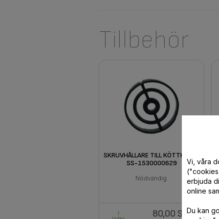
Tillbehör
SKRUVHÅLLARE TILL KÖTTKVARN
G
Vi, våra 
SS-1530000629
("cookies"
Nödvändig
erbjuda di
online sam
Du kan god
80,00 SEK
I
lager.