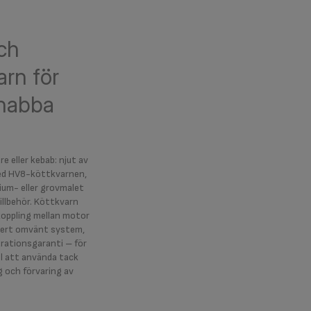
och
arn för
snabba
e eller kebab: njut av
ed HV8-köttkvarnen,
ium- eller grovmalet
illbehör. Köttkvarn
koppling mellan motor
äkert omvänt system,
arationsgaranti – för
el att använda tack
 och förvaring av