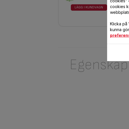
cookies" 
cookies k
LÄGG I KUNDVAGN
webbplat
Klicka på
kunna göra
preferen
Egenskap