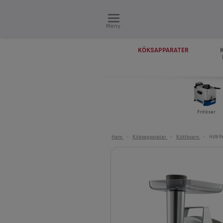
Meny
KÖKSAPPARATER
Fritöser
Hem
>
Köksapparater
>
Köttkvarn
>
HV8 P