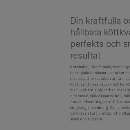
Din kraftfulla 
hållbara köttkv
perfekta och 
resultat
Köttbullar, köttfärssås, hamburgar
hemlagade färsbaserade rätter m
med dess 2 olika hålskivor för med
kött, samt dess kebab- och korvt
med 5-stjärnig hållbarhet: metall
och huvud, självvässande kniv, s
fransk tillverkning och 10 års rep
långvarig användning. Den är enk
vare dess stora transporthandtag
sladd och tillbehör