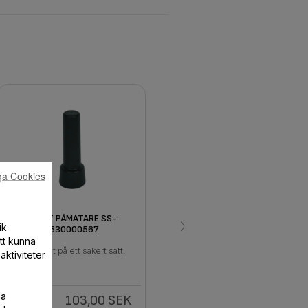
ga Cookies
›
SVART PÅMATARE SS-
ik
1530000567
att kunna
Hacka mat på ett säkert sätt.
aktiviteter
la
103,00 SEK
I
lager.